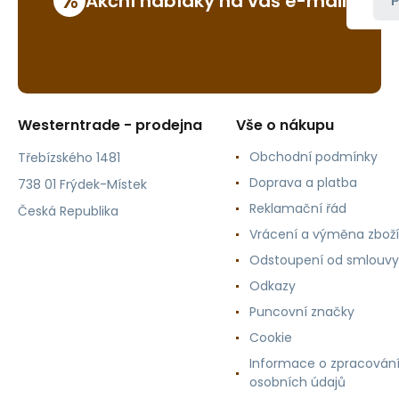
%
Akční nabídky na váš e-mail
P
Westerntrade - prodejna
Vše o nákupu
Obchodní podmínky
Třebízského 1481
Doprava a platba
738 01 Frýdek-Místek
Reklamační řád
Česká Republika
Vrácení a výměna zboží
Odstoupení od smlouvy
Odkazy
Puncovní značky
Cookie
Informace o zpracován
osobních údajů