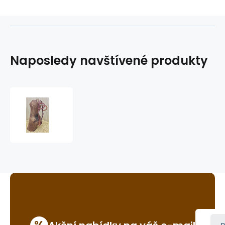
Naposledy navštívené produkty
westernová
uzdečka
GVR
WC3361