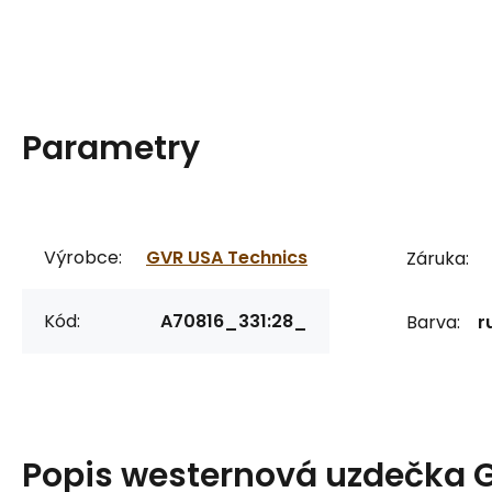
Parametry
Výrobce:
GVR USA Technics
Záruka:
Kód:
A70816_331:28_
Barva:
r
Popis
westernová uzdečka 