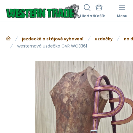
Hledat
Menu
jezdecké a stájové vybavení
uzdečky
na d
westernová uzdečka GVR WC3361