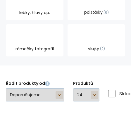
polštářky
lebky, hlavy ap.
6
vlajky
rámečky fotografií
2
Řadit produkty od
Produktů
Skla