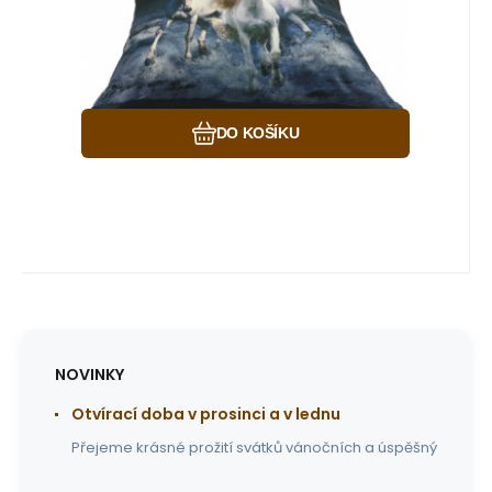
Oblíbený
Porovnat
DO KOŠÍKU
NOVINKY
Otvírací doba v prosinci a v lednu
Přejeme krásné prožití svátků vánočních a úspěšný