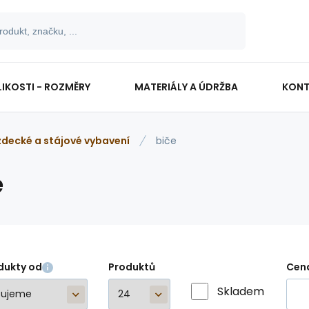
LIKOSTI - ROZMĚRY
MATERIÁLY A ÚDRŽBA
KONT
zdecké a stájové vybavení
biče
e
dukty od
Produktů
Cen
Skladem