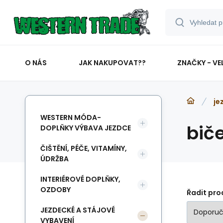
O NÁS
JAK NAKUPOVAT??
ZNAČKY - VE
je
WESTERN MÓDA-
bič
DOPLŇKY VÝBAVA JEZDCE
ČIŠTĚNÍ, PÉČE, VITAMÍNY,
ÚDRŽBA
INTERIÉROVÉ DOPLŇKY,
OZDOBY
Řadit pro
JEZDECKÉ A STÁJOVÉ
VYBAVENÍ