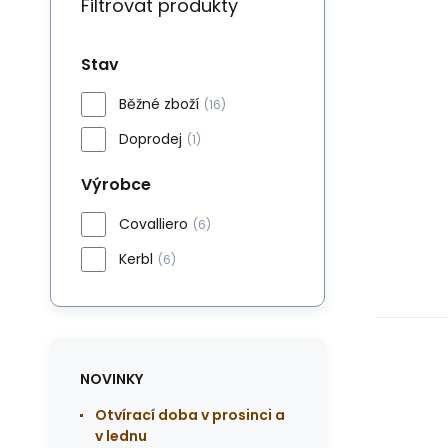
Filtrovat produkty
Stav
Běžné zboží
(16)
Doprodej
(1)
Výrobce
Covalliero
(6)
Kerbl
(6)
NOVINKY
Otvírací doba v prosinci a
v lednu