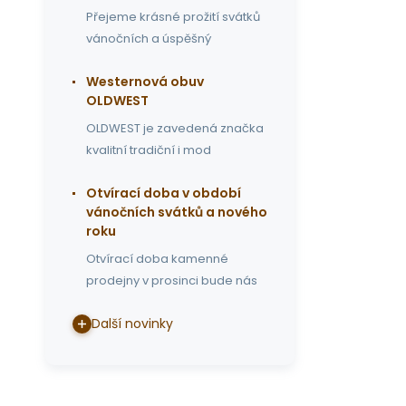
Přejeme krásné prožití svátků
vánočních a úspěšný
Westernová obuv
OLDWEST
OLDWEST je zavedená značka
kvalitní tradiční i mod
Otvírací doba v období
vánočních svátků a nového
roku
Otvírací doba kamenné
prodejny v prosinci bude nás
Další novinky