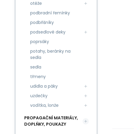
otěže
podbradní řemínky
podbřišníky
podsedlové deky
poprsáky
potahy, beránky na
sedla
sedla
třmeny
udidla a páky
uzdečky
vodítka, lonže
PROPAGAČNÍ MATERIÁLY,
DOPLŇKY, POUKAZY