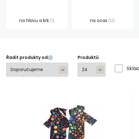
na hlavu a krk
na ocas
1
13
Řadit produkty od
Produktů
Skla
EAN:
8595706003582
Kód:
A77139
Skladem
2
ks
Záruka
220
24 měsíců
Kč
ochranný obal na ocas TB11
Stylová vychytávka pro vašeho koníka.