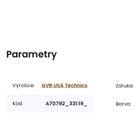
Parametry
Výrobce:
GVR USA Technics
Záruka:
Kód:
A70792_331:19_
Barva: