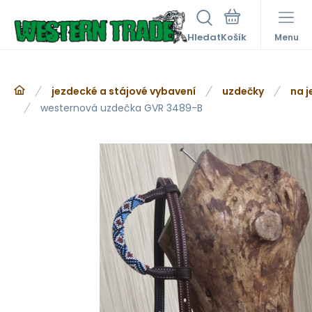
Hledat
Menu
jezdecké a stájové vybavení
uzdečky
na 
westernová uzdečka GVR 3489-B