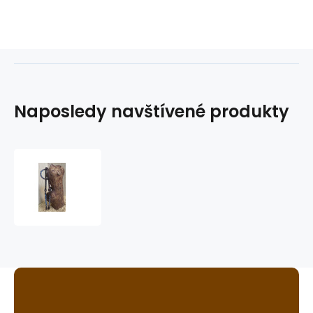
Naposledy navštívené produkty
westernová
uzdečka
GVR
3489-
B