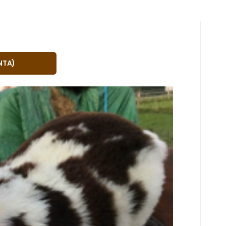
s
síců
č
cké sedlo
NTA
)
zimního počasí. Různé délky chlupu, různé