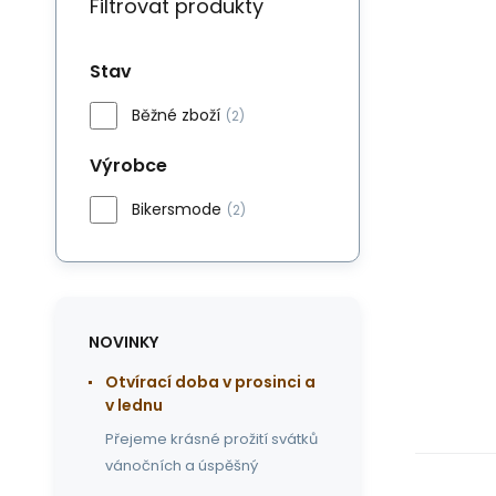
Filtrovat produkty
Stav
Běžné zboží
(2)
Výrobce
Bikersmode
(2)
NOVINKY
Otvírací doba v prosinci a
v lednu
Přejeme krásné prožití svátků
vánočních a úspěšný