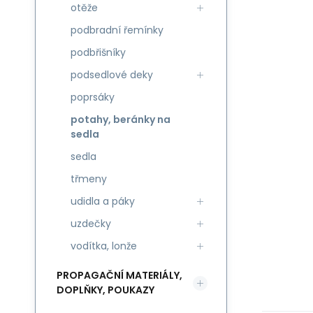
otěže
podbradní řemínky
podbřišníky
podsedlové deky
poprsáky
potahy, beránky na
sedla
sedla
třmeny
udidla a páky
uzdečky
vodítka, lonže
PROPAGAČNÍ MATERIÁLY,
DOPLŇKY, POUKAZY