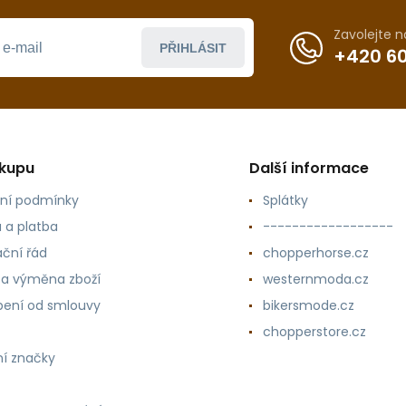
Zavolejte 
PŘIHLÁSIT
+420 60
ákupu
Další informace
ní podmínky
Splátky
 a platba
------------------
ční řád
chopperhorse.cz
 a výměna zboží
westernmoda.cz
ení od smlouvy
bikersmode.cz
chopperstore.cz
í značky