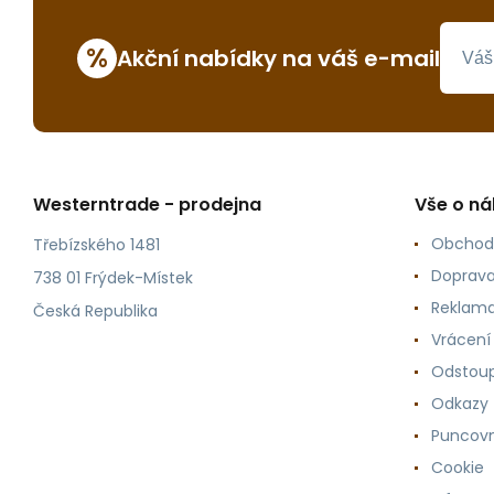
%
Akční nabídky na váš e-mail
Westerntrade - prodejna
Vše o n
Obchod
Třebízského 1481
Doprava
738 01 Frýdek-Místek
Reklama
Česká Republika
Vrácení
Odstoup
Odkazy
Puncovn
Cookie