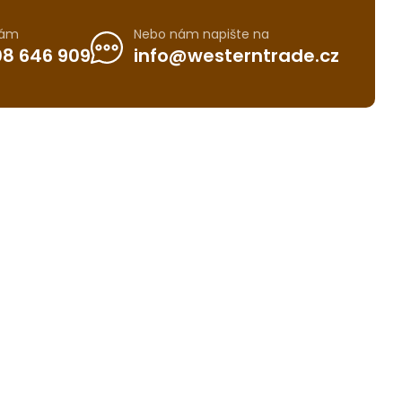
nám
Nebo nám napište na
8 646 909
info@westerntrade.cz