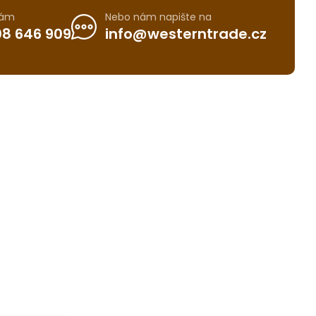
nám
Nebo nám napište na
8 646 909
info@westerntrade.cz