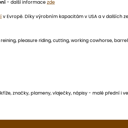
ení
- další informace
zde
í
v Evropě. Díky výrobním kapacitám v USA a v dalších z
eining, pleasure riding, cutting, working cowhorse, barrel
kříže, značky, plameny, vlaječky, nápisy - malé přední i v