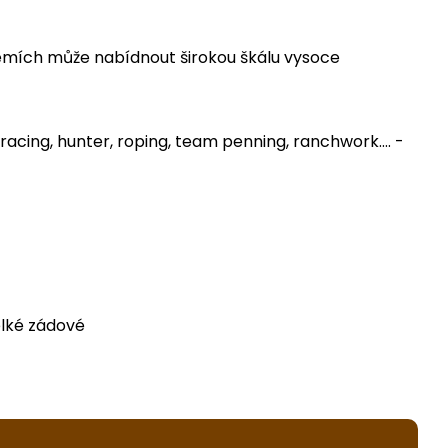
emích může nabídnout širokou škálu vysoce
racing, hunter, roping, team penning, ranchwork.... -
elké zádové