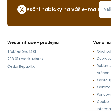
%
Akční nabídky na váš e-mail
Westerntrade - prodejna
Vše o n
Obchod
Třebízského 1481
Doprava
738 01 Frýdek-Místek
Reklama
Česká Republika
Vrácení
Odstoup
Odkazy
Puncovn
Cookie
Informa