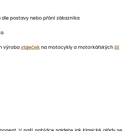
u dle postavy nebo přání zákazníka
ka
ím výroba
vlaječek
na motocykly a motorkářských
šlí
nent. V naší nabídce najdete jak klasické glády se