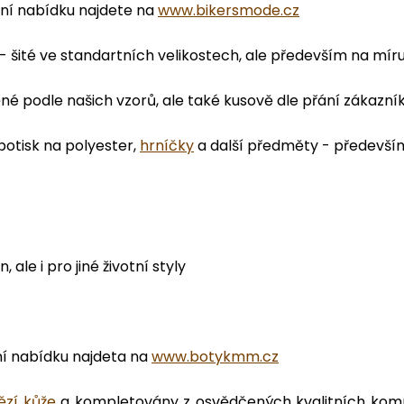
í nabídku najdete na
www.bikersmode.cz
- šité ve standartních velikostech, ale především na mír
é podle našich vzorů, ale také kusově dle přání zákazní
potisk na polyester,
hrníčky
a další předměty - předevš
ale i pro jiné životní styly
í nabídku najdeta na
www.botykmm.cz
ězí kůže
a kompletovány z osvědčených kvalitních kompo