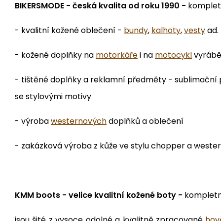
BIKERSMODE - česká kvalita od roku 1990 -
kompletn
- kvalitní kožené oblečení -
bundy
,
kalhoty
,
vesty
ad. 
- kožené doplňky na
motorkáře
i na
motocykl
vyráběn
- tištěné doplňky a reklamní předměty - sublimační 
se stylovými motivy
- výroba
westernových
doplňků a oblečení
- zakázková výroba z kůže ve stylu chopper a western, 
KMM boots - velice kvalitní kožené boty -
kompletn
jsou šité z vysoce odolné a kvalitně zpracované
hov