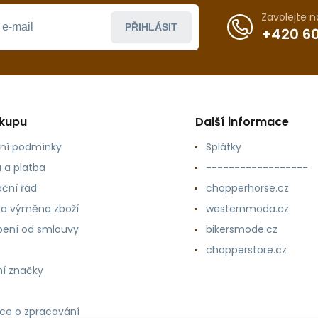
Zavolejte 
PŘIHLÁSIT
+420 60
ákupu
Další informace
ní podmínky
Splátky
 a platba
------------------
ční řád
chopperhorse.cz
 a výměna zboží
westernmoda.cz
ení od smlouvy
bikersmode.cz
chopperstore.cz
í značky
ce o zpracování