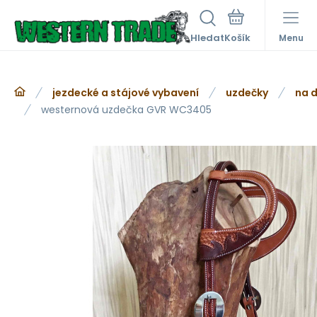
Hledat
Menu
jezdecké a stájové vybavení
uzdečky
na d
westernová uzdečka GVR WC3405