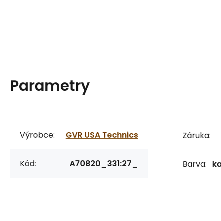
Parametry
Výrobce:
GVR USA Technics
Záruka:
Kód:
A70820_331:27_
Barva:
k