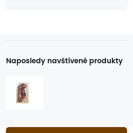
Naposledy navštívené produkty
westernová
uzdečka
GVR
WC3405