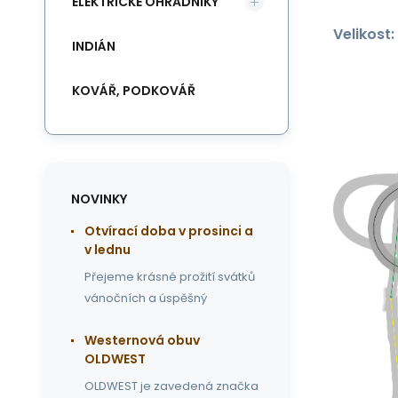
ELEKTRICKÉ OHRADNÍKY
Velikost:
INDIÁN
KOVÁŘ, PODKOVÁŘ
NOVINKY
Otvírací doba v prosinci a
v lednu
Přejeme krásné prožití svátků
vánočních a úspěšný
Westernová obuv
OLDWEST
OLDWEST je zavedená značka