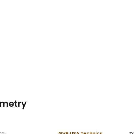
metry
ce:
GVR USA Technics
Zá