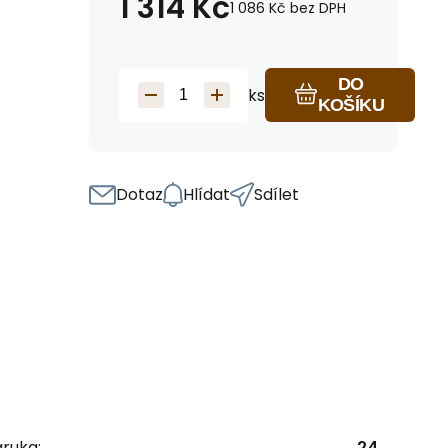
1 314
Kč
1 086
Kč
bez DPH
DO
ks
KOŠÍKU
Dotaz
Hlídat
Sdílet
ruka:
24