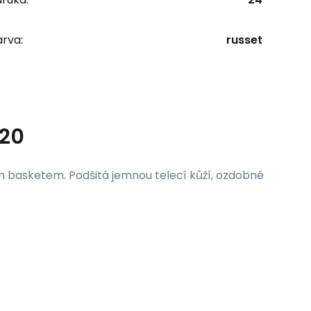
rva:
russet
020
 basketem. Podšitá jemnou telecí kůží, ozdobné