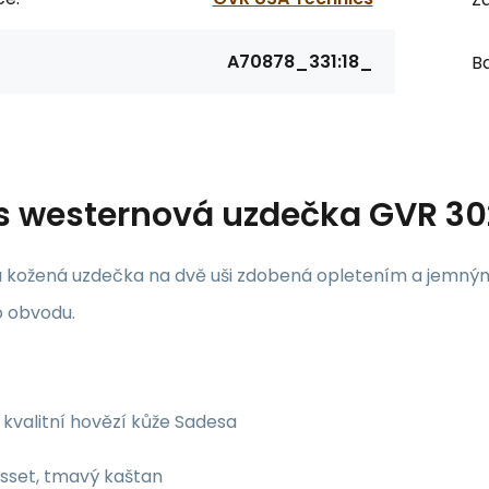
A70878_331:18_
Ba
s
westernová uzdečka GVR 3
 kožená uzdečka na dvě uši zdobená opletením a jemným
o obvodu.
kvalitní hovězí kůže Sadesa
sset, tmavý kaštan