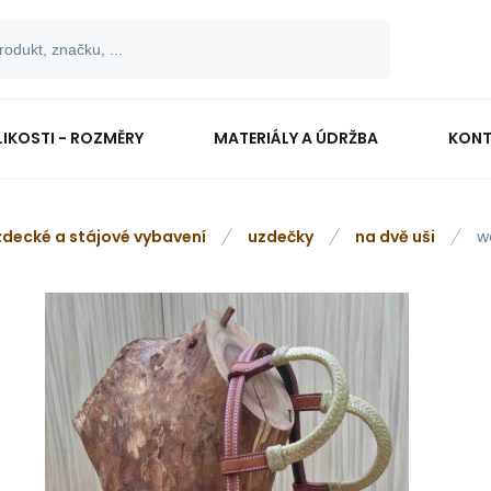
LIKOSTI - ROZMĚRY
MATERIÁLY A ÚDRŽBA
KONT
zdecké a stájové vybavení
uzdečky
na dvě uši
w