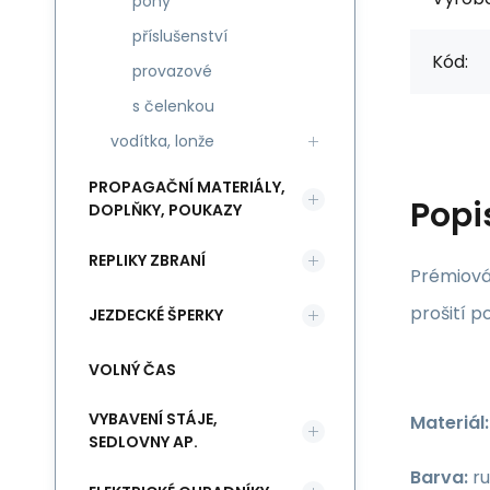
pony
příslušenství
Kód:
provazové
s čelenkou
vodítka, lonže
PROPAGAČNÍ MATERIÁLY,
Popi
DOPLŇKY, POUKAZY
REPLIKY ZBRANÍ
Prémiová
prošití p
JEZDECKÉ ŠPERKY
VOLNÝ ČAS
VYBAVENÍ STÁJE,
Materiál:
SEDLOVNY AP.
Barva:
ru