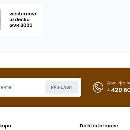
westernová
uzdečka
GVR 3020
Zavolejte 
PŘIHLÁSIT
+420 60
ákupu
Další informace