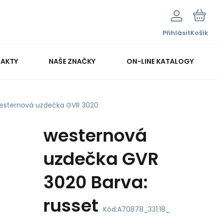
Přihlásit
Košík
AKTY
NAŠE ZNAČKY
ON-LINE KATALOGY
esternová uzdečka GVR 3020
westernová
uzdečka GVR
3020 Barva:
russet
Kód:
A70878_331:18_