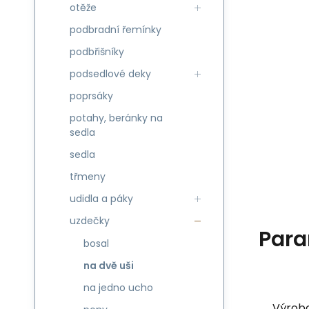
otěže
podbradní řemínky
podbřišníky
podsedlové deky
poprsáky
potahy, beránky na
sedla
sedla
třmeny
udidla a páky
uzdečky
Para
bosal
na dvě uši
na jedno ucho
Výrob