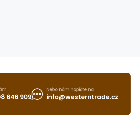
nám
Nebo nám napište na
8 646 909
info@westerntrade.cz