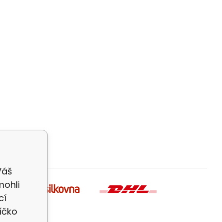
Váš
mohli
cí
íčko