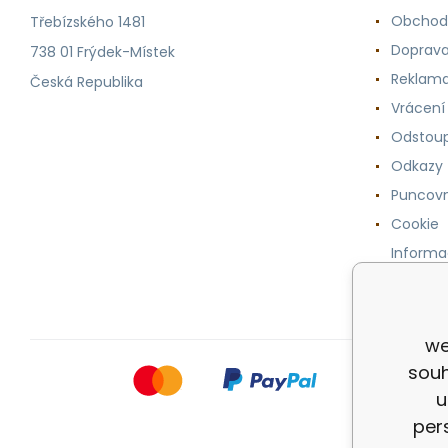
Obchod
Třebízského 1481
Doprava
738 01 Frýdek-Místek
Reklama
Česká Republika
Vrácení
Odstoup
Odkazy
Puncovn
Cookie
Informa
osobníc
we
souh
u
per