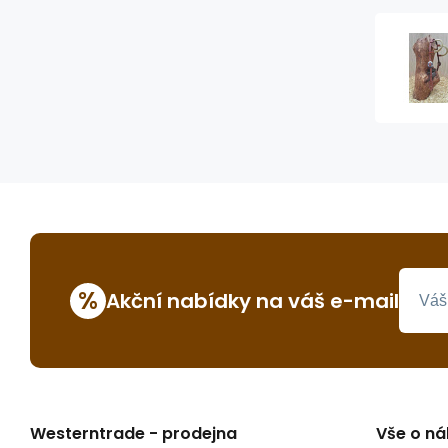
%
Akční nabídky na váš e-mail
Westerntrade - prodejna
Vše o n