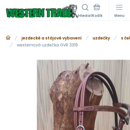
Hledat
Menu
jezdecké a stájové vybavení
uzdečky
s če
westernová uzdečka GVR 3319