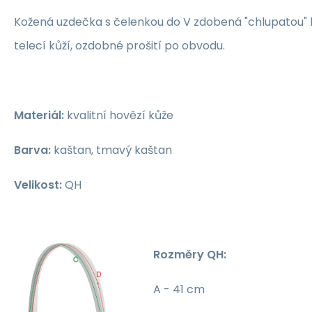
Kožená uzdečka s čelenkou do V zdobená "chlupatou" k
telecí kůží, ozdobné prošití po obvodu.
Materiál:
kvalitní hovězí kůže
Barva:
kaštan, tmavý kaštan
Velikost:
QH
Rozměry QH:
A - 41 cm