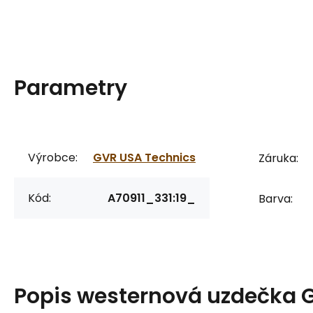
Parametry
Výrobce:
GVR USA Technics
Záruka:
Kód:
A70911_331:19_
Barva:
Popis
westernová uzdečka 