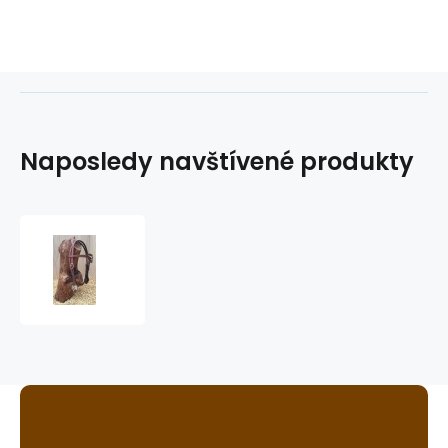
Naposledy navštívené produkty
westernová
uzdečka
GVR
3319