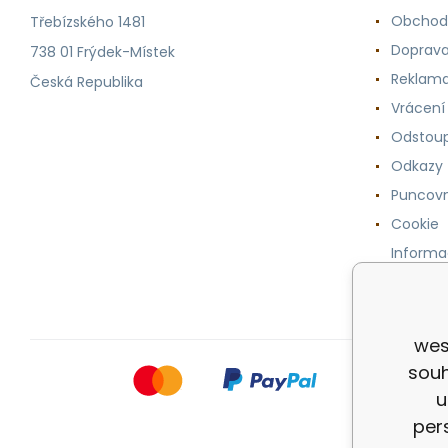
Obchod
Třebízského 1481
Doprava
738 01 Frýdek-Místek
Reklama
Česká Republika
Vrácení
Odstoup
Odkazy
Puncovn
Cookie
Informa
osobníc
wes
souh
u
per