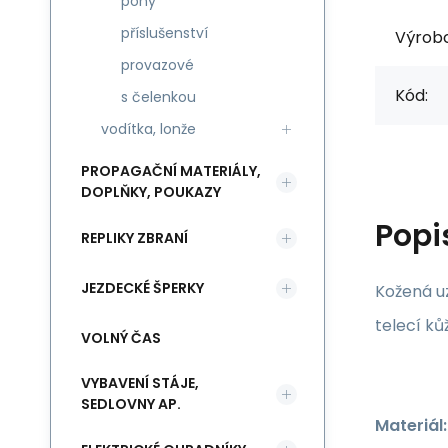
pony
příslušenství
Výrob
provazové
Kód:
s čelenkou
vodítka, lonže
PROPAGAČNÍ MATERIÁLY,
DOPLŇKY, POUKAZY
Popi
REPLIKY ZBRANÍ
JEZDECKÉ ŠPERKY
Kožená u
telecí ků
VOLNÝ ČAS
VYBAVENÍ STÁJE,
SEDLOVNY AP.
Materiál: