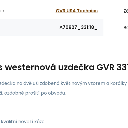
ce:
GVR USA Technics
Zá
A70827_331:18_
Ba
s
westernová uzdečka GVR 3
zdečka na dvě uši zdobená květinovým vzorem a korálky v
ží, ozdobné prošití po obvodu.
kvalitní hovězí kůže