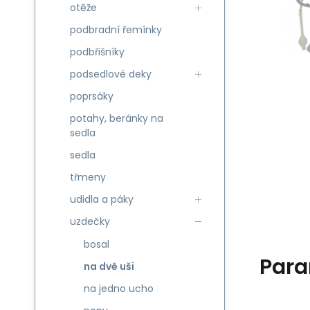
otěže
podbradní řemínky
podbřišníky
podsedlové deky
poprsáky
potahy, beránky na
sedla
sedla
třmeny
udidla a páky
uzdečky
bosal
Para
na dvě uši
na jedno ucho