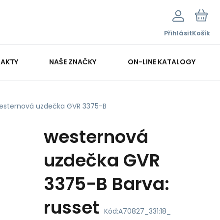
Přihlásit
Košík
AKTY
NAŠE ZNAČKY
ON-LINE KATALOGY
esternová uzdečka GVR 3375-B
westernová
uzdečka GVR
3375-B Barva:
russet
Kód:
A70827_331:18_