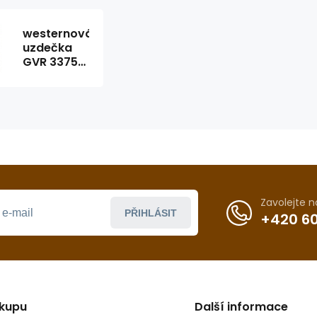
westernová
uzdečka
GVR 3375-
B
Zavolejte 
PŘIHLÁSIT
+420 60
ákupu
Další informace