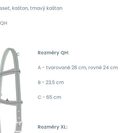
sset, kaštan, tmavý kaštan
QH
Rozměry QH:
A - tvarované 28 cm, rovné 24 cm
B - 23,5 cm
C - 65 cm
Rozměry XL: