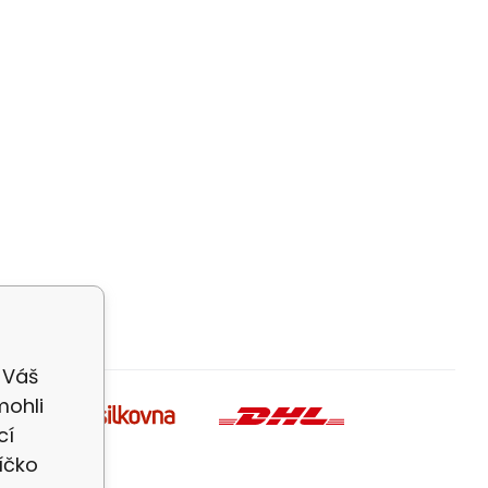
 Váš
mohli
cí
íčko