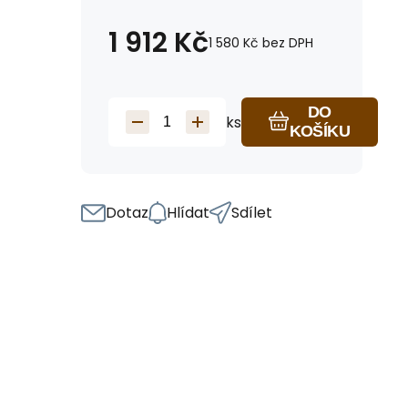
1 912
Kč
1 580
Kč
bez DPH
DO
ks
KOŠÍKU
Dotaz
Hlídat
Sdílet