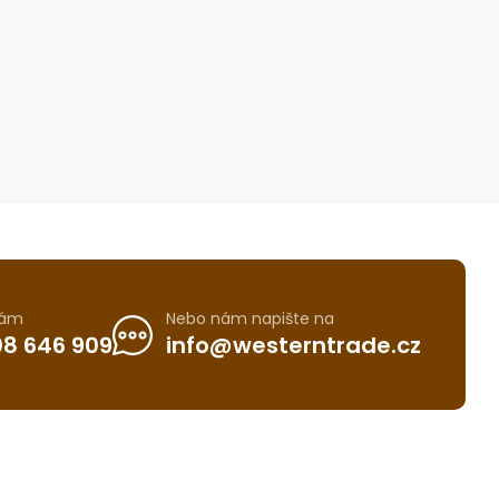
nám
Nebo nám napište na
8 646 909
info@westerntrade.cz