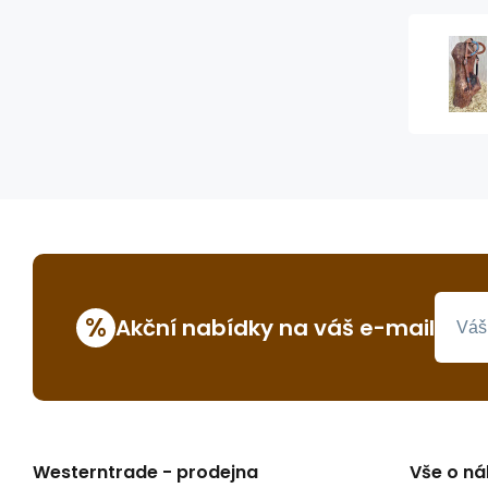
%
Akční nabídky na váš e-mail
Westerntrade - prodejna
Vše o n