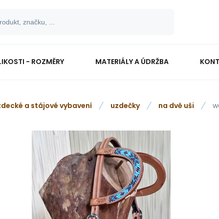
LIKOSTI - ROZMĚRY
MATERIÁLY A ÚDRŽBA
KONT
zdecké a stájové vybavení
uzdečky
na dvě uši
w