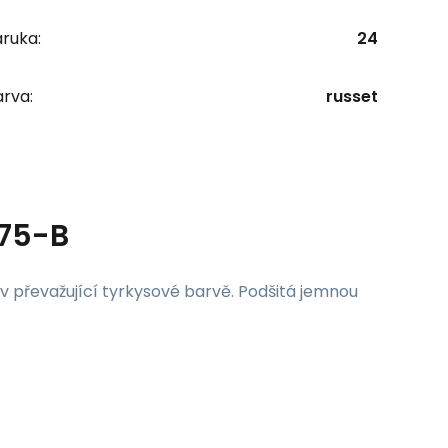
ruka:
24
rva:
russet
375-B
 převažující tyrkysové barvě. Podšitá jemnou