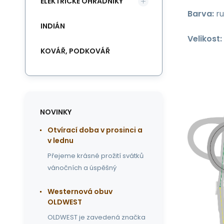
ELEKTRICKÉ OHRADNÍKY
Barva:
ru
INDIÁN
Velikost:
KOVÁŘ, PODKOVÁŘ
NOVINKY
Otvírací doba v prosinci a
v lednu
Přejeme krásné prožití svátků
vánočních a úspěšný
Westernová obuv
OLDWEST
OLDWEST je zavedená značka