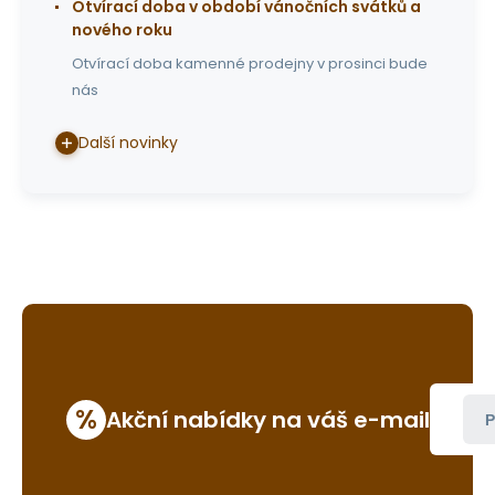
Otvírací doba v období vánočních svátků a
nového roku
Otvírací doba kamenné prodejny v prosinci bude
nás
Další novinky
%
Akční nabídky na váš e-mail
P