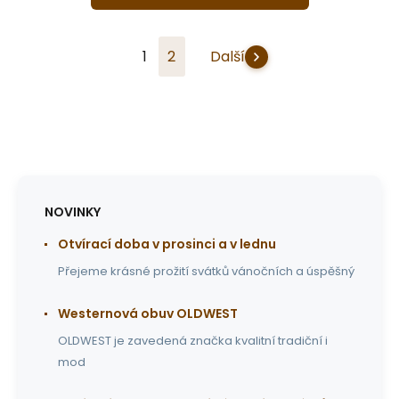
1
2
Další
NOVINKY
Otvírací doba v prosinci a v lednu
Přejeme krásné prožití svátků vánočních a úspěšný
Westernová obuv OLDWEST
OLDWEST je zavedená značka kvalitní tradiční i
mod