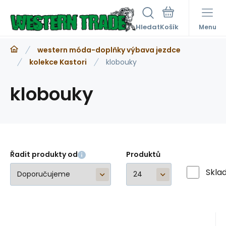
Hledat
Menu
western móda-doplňky výbava jezdce
kolekce Kastori
klobouky
klobouky
Řadit produkty od
Produktů
Skla