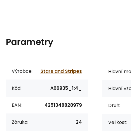
Parametry
Výrobce:
Stars and Stripes
Hlavní mat
Kód:
A66935_1:4_
Hlavní vzo
EAN:
4251348828979
Druh:
Záruka:
24
Velikost: