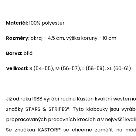
Materiál:
100% polyester
Rozměry:
okraj - 4,5 cm, výška koruny - 10 cm
Barva:
bílá
Velikosti:
S (54-55), M (56-57), L (58-59), XL (60-61)
Již od roku 1988 vyrábí rodina Kastori kvalitní wester
značky STARS & STRIPES®.
Tyto
klobouky jsou vyrá
propracovaných pracovních krocích a v nejvyšší kvali
Se značkou KASTORI® se chceme zaměřit na módní