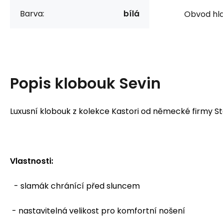
Barva:
bílá
Obvod hla
Popis
klobouk Sevin
Luxusní klobouk z kolekce Kastori od německé firmy St
Vlastnosti:
- slamák chránící před sluncem
- nastavitelná velikost pro komfortní nošení