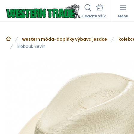
Hledat
Menu
western móda-doplňky výbava jezdce
kolekc
klobouk Sevin