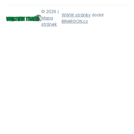
© 2026 |
WWW stránky
dodal
Mapa
BINARGON.cz
stránek