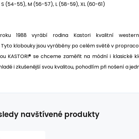
S (54-55), M (56-57), L (58-59), XL (60-61)
roku 1988 vyrábí rodina Kastori kvalitní west
Tyto
klobouky jsou vyráběny po celém světě v propracov
ou KASTORI® se chceme zaměřit na módní i klasické kl
 mladé i zkušenější svou kvalitou, pohodlím při nošení a jedn
ledy navštívené produkty