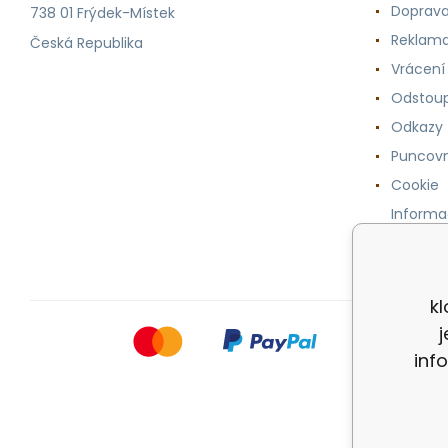
Doprava
738 01 Frýdek-Místek
Reklama
Česká Republika
Vrácení
Odstoup
Odkazy
Puncovn
Cookie
Informa
osobníc
kl
inf