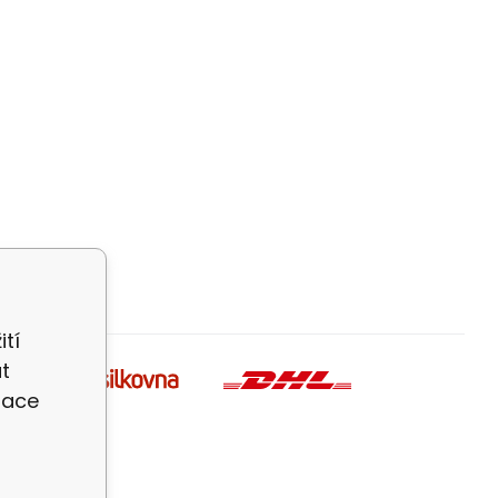
ití
t
zace