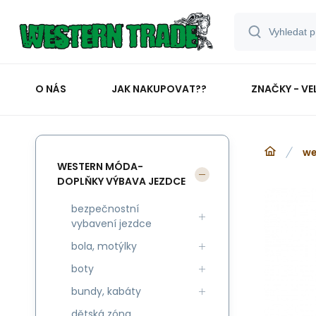
O NÁS
JAK NAKUPOVAT??
ZNAČKY - VE
we
WESTERN MÓDA-
DOPLŇKY VÝBAVA JEZDCE
bezpečnostní
vybavení jezdce
bola, motýlky
boty
bundy, kabáty
dětská zóna