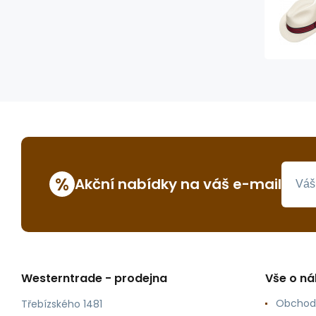
%
Akční nabídky na váš e-mail
Westerntrade - prodejna
Vše o n
Obchod
Třebízského 1481