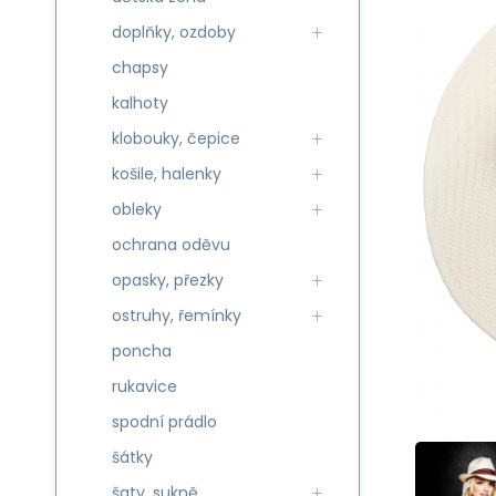
doplňky, ozdoby
chapsy
kalhoty
klobouky, čepice
košile, halenky
obleky
ochrana oděvu
opasky, přezky
ostruhy, řemínky
poncha
rukavice
spodní prádlo
šátky
šaty, sukně