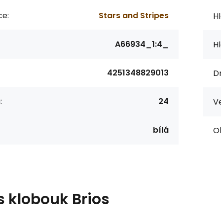
ce:
Stars and Stripes
Hl
A66934_1:4_
Hl
4251348829013
Dr
:
24
Ve
bílá
O
s
klobouk Brios