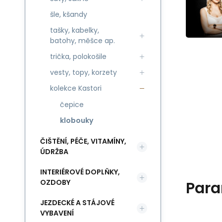
šle, kšandy
tašky, kabelky,
batohy, měšce ap.
trička, polokošile
vesty, topy, korzety
kolekce Kastori
čepice
klobouky
ČIŠTĚNÍ, PÉČE, VITAMÍNY,
ÚDRŽBA
INTERIÉROVÉ DOPLŇKY,
OZDOBY
Para
JEZDECKÉ A STÁJOVÉ
VYBAVENÍ