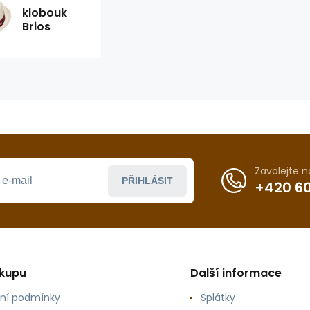
klobouk
Brios
Zavolejte 
PŘIHLÁSIT
+420 60
ákupu
Další informace
ní podmínky
Splátky