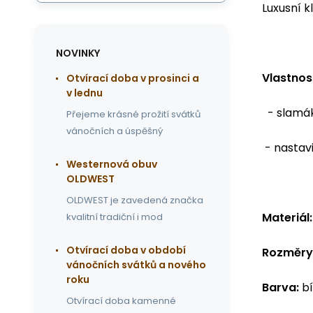
Luxusní k
NOVINKY
Vlastnost
Otvírací doba v prosinci a
v lednu
- slamák
Přejeme krásné prožití svátků
vánočních a úspěšný
- nastavi
Westernová obuv
OLDWEST
OLDWEST je zavedená značka
Materiál:
kvalitní tradiční i mod
Otvírací doba v období
Rozměry
vánočních svátků a nového
roku
Barva:
bí
Otvírací doba kamenné