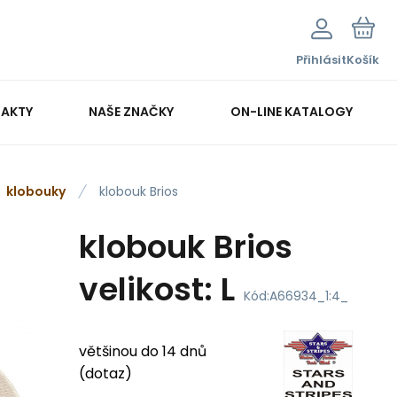
Přihlásit
Košík
AKTY
NAŠE ZNAČKY
ON-LINE KATALOGY
klobouky
klobouk Brios
klobouk Brios
velikost: L
Kód:
A66934_1:4_
většinou do 14 dnů
(dotaz)