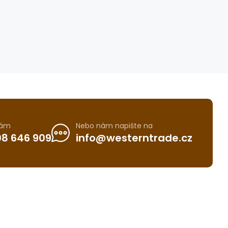
nám
Nebo nám napište na
8 646 909
info@westerntrade.cz