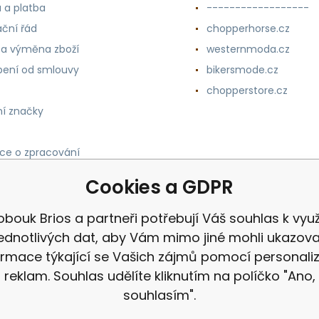
 a platba
------------------
ční řád
chopperhorse.cz
 a výměna zboží
westernmoda.cz
ení od smlouvy
bikersmode.cz
chopperstore.cz
í značky
ce o zpracování
h údajů
Cookies a GDPR
obouk Brios a partneři potřebují Váš souhlas k využ
jednotlivých dat, aby Vám mimo jiné mohli ukazova
ormace týkající se Vašich zájmů pomocí personali
reklam. Souhlas udělíte kliknutím na políčko "Ano,
souhlasím".