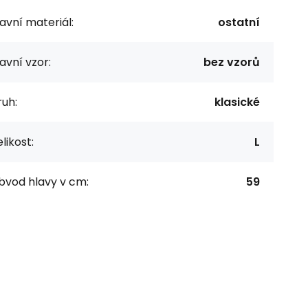
avní materiál:
ostatní
avní vzor:
bez vzorů
uh:
klasické
likost:
L
bvod hlavy v cm:
59