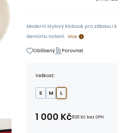
Moderní stylový klobouk pro zábavu i k
dennímu nošení.
Více
Oblíbený
Porovnat
Velikost:
S
M
L
1 000
Kč
826
Kč
bez DPH