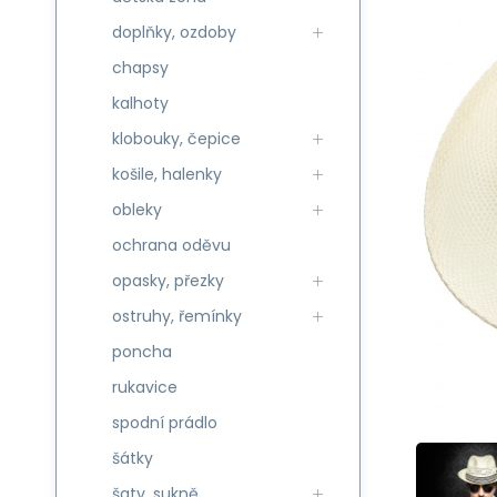
doplňky, ozdoby
chapsy
kalhoty
klobouky, čepice
košile, halenky
obleky
ochrana oděvu
opasky, přezky
ostruhy, řemínky
poncha
rukavice
spodní prádlo
šátky
šaty, sukně