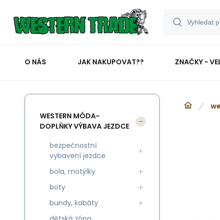
O NÁS
JAK NAKUPOVAT??
ZNAČKY - VE
we
WESTERN MÓDA-
DOPLŇKY VÝBAVA JEZDCE
bezpečnostní
vybavení jezdce
bola, motýlky
boty
bundy, kabáty
dětská zóna