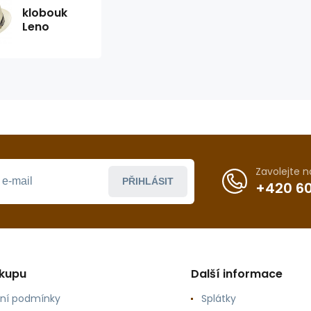
klobouk
Leno
Zavolejte 
PŘIHLÁSIT
+420 60
ákupu
Další informace
ní podmínky
Splátky