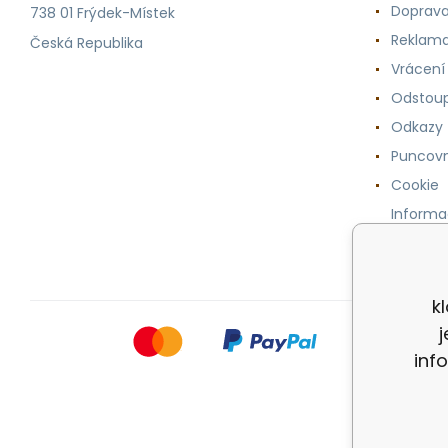
Doprava
738 01 Frýdek-Místek
Reklama
Česká Republika
Vrácení
Odstoup
Odkazy
Puncovn
Cookie
Informa
osobníc
k
inf