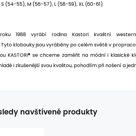
S (54-55), M (56-57), L (58-59), XL (60-61)
roku 1988 vyrábí rodina Kastori kvalitní west
Tyto
klobouky jsou vyráběny po celém světě v propracov
ou KASTORI® se chceme zaměřit na módní i klasické kl
 mladé i zkušenější svou kvalitou, pohodlím při nošení a jedn
ledy navštívené produkty