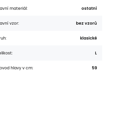
avní materiál:
ostatní
avní vzor:
bez vzorů
uh:
klasické
likost:
L
bvod hlavy v cm:
59