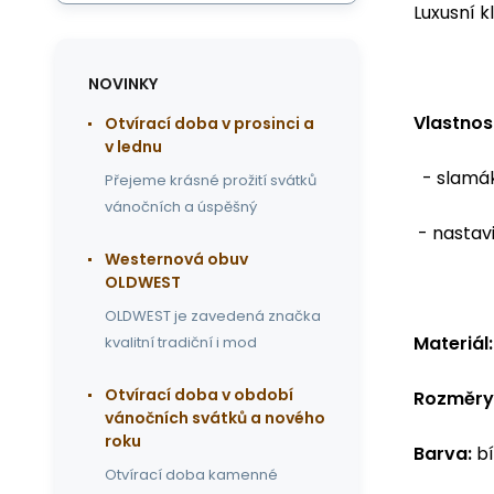
Luxusní k
NOVINKY
Vlastnost
Otvírací doba v prosinci a
v lednu
- slamák
Přejeme krásné prožití svátků
vánočních a úspěšný
- nastavi
Westernová obuv
OLDWEST
OLDWEST je zavedená značka
Materiál:
kvalitní tradiční i mod
Otvírací doba v období
Rozměry
vánočních svátků a nového
roku
Barva:
bí
Otvírací doba kamenné