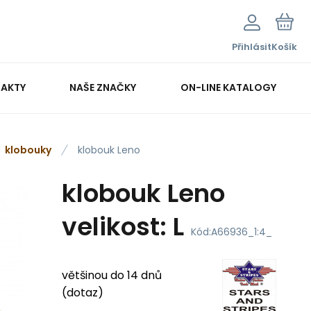
Přihlásit
Košík
AKTY
NAŠE ZNAČKY
ON-LINE KATALOGY
klobouky
klobouk Leno
klobouk Leno
velikost: L
Kód:
A66936_1:4_
většinou do 14 dnů
(dotaz)