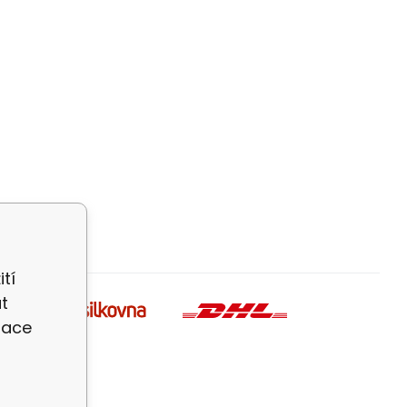
tí
t
zace