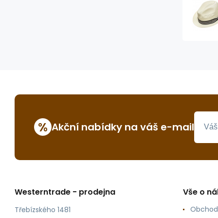
%
Akční nabídky na váš e-mail
Westerntrade - prodejna
Vše o n
Obchod
Třebízského 1481