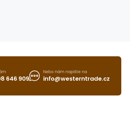
nám
Nebo nám napište na
8 646 909
info@westerntrade.cz