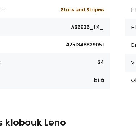
ce:
Stars and Stripes
Hl
A66936_1:4_
Hl
4251348829051
Dr
:
24
Ve
bílá
O
s
klobouk Leno