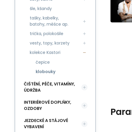
šle, kšandy
tašky, kabelky,
batohy, měšce ap.
trička, polokošile
vesty, topy, korzety
kolekce Kastori
čepice
klobouky
ČIŠTĚNÍ, PÉČE, VITAMÍNY,
ÚDRŽBA
INTERIÉROVÉ DOPLŇKY,
OZDOBY
Para
JEZDECKÉ A STÁJOVÉ
VYBAVENÍ