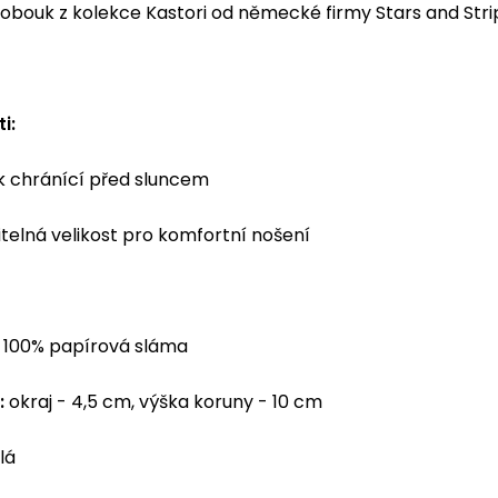
lobouk z kolekce Kastori od německé firmy Stars and Stri
i:
 chránící před sluncem
telná velikost pro komfortní nošení
100% papírová sláma
:
okraj - 4,5 cm, výška koruny - 10 cm
lá