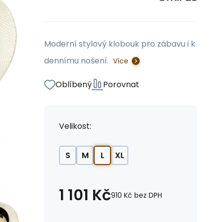
Moderní stylový klobouk pro zábavu i k
dennímu nošení.
Více
Oblíbený
Porovnat
Velikost:
S
M
L
XL
1 101
Kč
910
Kč
bez DPH