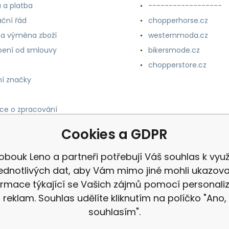
 a platba
------------------
ční řád
chopperhorse.cz
 a výměna zboží
westernmoda.cz
ení od smlouvy
bikersmode.cz
chopperstore.cz
í značky
ce o zpracování
h údajů
Cookies a GDPR
lobouk Leno a partneři potřebují Váš souhlas k využi
jednotlivých dat, aby Vám mimo jiné mohli ukazova
ormace týkající se Vašich zájmů pomocí personali
reklam. Souhlas udělíte kliknutím na políčko "Ano,
souhlasím".