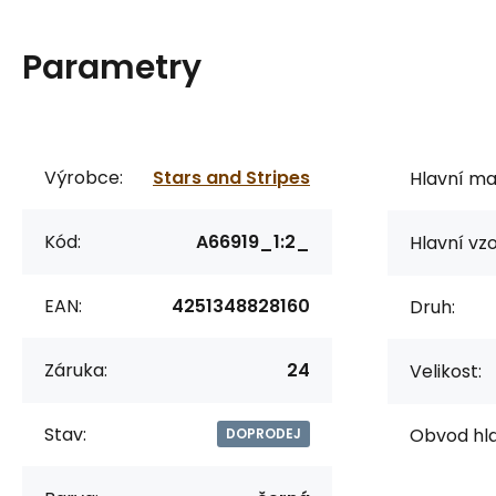
Parametry
Výrobce:
Stars and Stripes
Hlavní mat
Kód:
A66919_1:2_
Hlavní vzo
EAN:
4251348828160
Druh:
Záruka:
24
Velikost:
Stav:
Obvod hla
DOPRODEJ