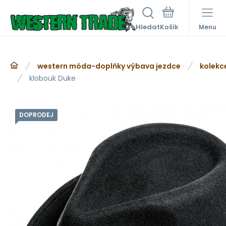
Hledat
Menu
western móda-doplňky výbava jezdce
kolekc
klobouk Duke
DOPRODEJ