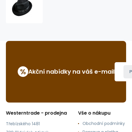
klobouk
Duke
%
Akční nabídky na váš e-mail
P
Westerntrade - prodejna
Vše o nákupu
Obchodní podmínky
Třebízského 1481
Doprava a platba