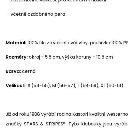
- včetně ozdobného pera
Materiál:
100% filc z kvalitní ovčí vlny, podšívka 100% P
Rozměry:
okraj - 5,5 cm, výška koruny - 10,5 cm
Barva:
černá
Velikosti:
S (54-55), M (56-57), L (58-59), XL (60-61)
Již od roku 1988 vyrábí rodina Kastori kvalitní wester
značky STARS & STRIPES®.
Tyto
klobouky jsou vyrá