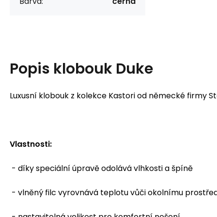
Barva:
černá
Popis
klobouk Duke
Luxusní klobouk z kolekce Kastori od německé firmy St
Vlastnosti:
- díky speciální úpravě odolává vlhkosti a špíně
- vlněný filc vyrovnává teplotu vůči okolnímu prostře
- nastavitelná velikost pro komfortní nošení