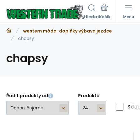
Hledat
Menu
western móda-doplňky výbava jezdce
chapsy
chapsy
Řadit produkty od
Produktů
Skla