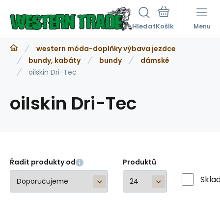
Hledat
Menu
western móda-doplňky výbava jezdce
bundy, kabáty
bundy
dámské
oilskin Dri-Tec
oilskin Dri-Tec
Řadit produkty od
Produktů
Skla