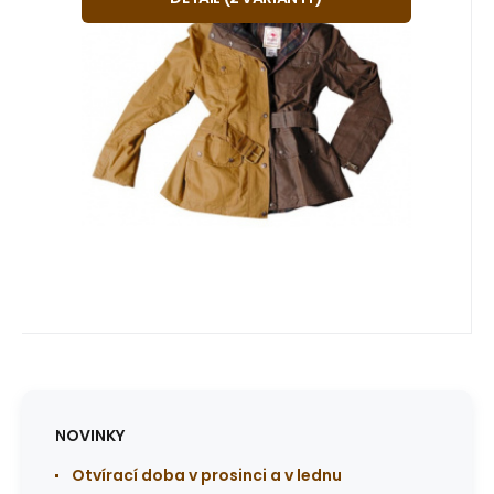
Kvalitní stylová australská bunda z
PÍSKOVÁ
HNĚDÁ
tradičních materiálů.
Oblíbený
Porovnat
NOVINKY
Otvírací doba v prosinci a v lednu