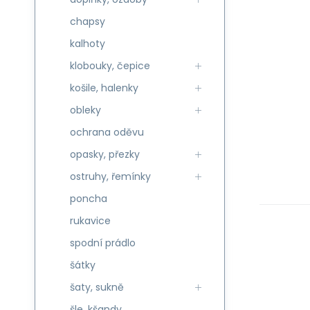
chapsy
kalhoty
klobouky, čepice
košile, halenky
obleky
ochrana oděvu
opasky, přezky
ostruhy, řemínky
poncha
rukavice
spodní prádlo
šátky
šaty, sukně
šle, kšandy