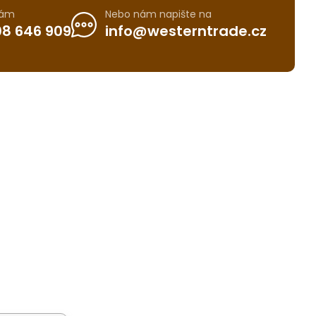
nám
Nebo nám napište na
8 646 909
info@westerntrade.cz