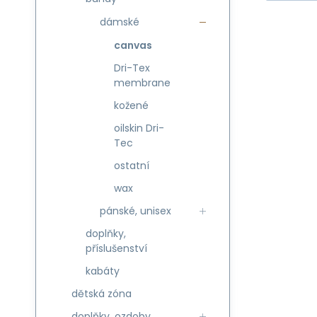
dámské
canvas
Dri-Tex
membrane
kožené
oilskin Dri-
Tec
ostatní
wax
pánské, unisex
doplňky,
příslušenství
kabáty
dětská zóna
doplňky, ozdoby