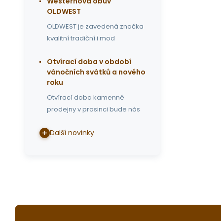
Westernová obuv
OLDWEST
OLDWEST je zavedená značka
kvalitní tradiční i mod
Otvírací doba v období
vánočních svátků a nového
roku
Otvírací doba kamenné
prodejny v prosinci bude nás
Další novinky