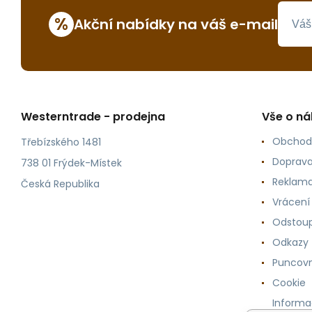
%
Akční nabídky na váš e-mail
Westerntrade - prodejna
Vše o n
Obchod
Třebízského 1481
Doprava
738 01 Frýdek-Místek
Reklama
Česká Republika
Vrácení
Odstoup
Odkazy
Puncovn
Cookie
Informa