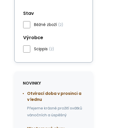
Stav
Běžné zboží
(2)
Výrobce
Scippis
(2)
NOVINKY
Otvírací doba v prosinci a
v lednu
Přejeme krásné prožití svátků
vánočních a úspěšný