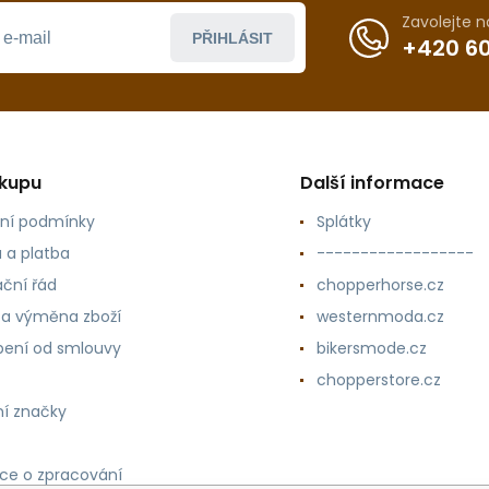
Zavolejte 
PŘIHLÁSIT
+420 60
ákupu
Další informace
ní podmínky
Splátky
 a platba
------------------
ční řád
chopperhorse.cz
 a výměna zboží
westernmoda.cz
ení od smlouvy
bikersmode.cz
chopperstore.cz
í značky
ce o zpracování