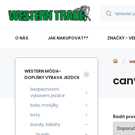
O NÁS
JAK NAKUPOVAT??
ZNAČKY - VE
we
WESTERN MÓDA-
can
DOPLŇKY VÝBAVA JEZDCE
bezpečnostní
vybavení jezdce
bola, motýlky
boty
Řadit pro
bundy, kabáty
bundy