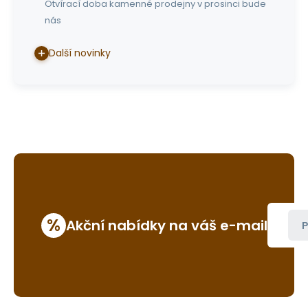
Otvírací doba kamenné prodejny v prosinci bude
nás
Další novinky
%
Akční nabídky na váš e-mail
P