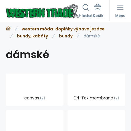
Hledat
Menu
western móda-doplňky výbava jezdce
bundy, kabáty
bundy
dámské
dámské
canvas
Dri-Tex membrane
2
2