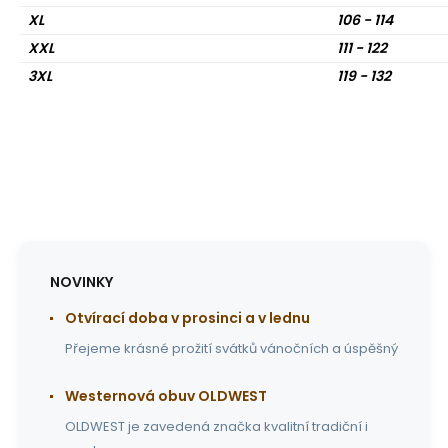
XL
106 - 114
XXL
111 - 122
3XL
119 - 132
NOVINKY
Otvírací doba v prosinci a v lednu
Přejeme krásné prožití svátků vánočních a úspěšný
Westernová obuv OLDWEST
OLDWEST je zavedená značka kvalitní tradiční i