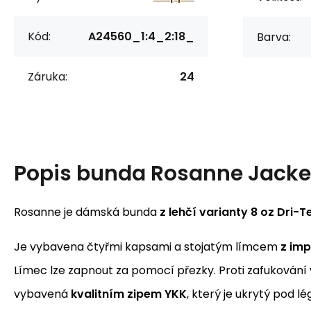
Kód:
A24560_1:4_2:18_
Barva:
Záruka:
24
Popis
bunda Rosanne Jacke
Rosanne je dámská bunda
z lehčí varianty 8 oz Dri-T
Je vybavena čtyřmi kapsami a stojatým límcem
z im
Límec lze zapnout za pomocí přezky. Proti zafukování 
vybavená
kvalitním zipem YKK
, který je ukrytý pod lé