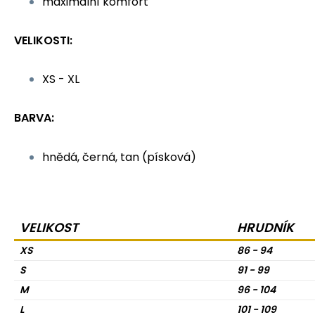
maximální komfort
VELIKOSTI:
XS - XL
BARVA:
hnědá, černá, tan (písková)
VELIKOST
HRUDNÍK
XS
86 - 94
S
91 - 99
M
96 - 104
L
101 - 109