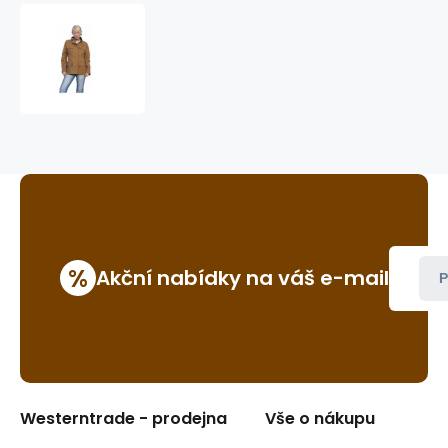
bunda
Rosanne
Jacket
%
Akční nabídky na váš e-mail
P
Westerntrade - prodejna
Vše o nákupu