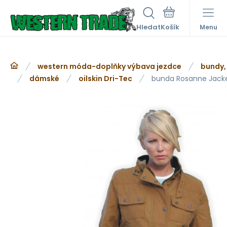
Hledat
Menu
western móda-doplňky výbava jezdce
bundy,
dámské
oilskin Dri-Tec
bunda Rosanne Jack