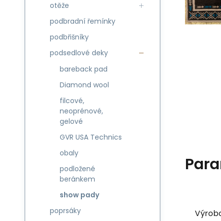
otěže
podbradní řemínky
podbřišníky
podsedlové deky
bareback pad
Diamond wool
filcové,
neoprénové,
gelové
GVR USA Technics
obaly
Para
podložené
beránkem
show pady
poprsáky
Výrob