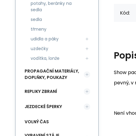
potahy, beránky na
sedla
Kód:
sedla
třmeny
udidla a páky
uzdečky
Popi
vodítka, lonže
PROPAGAČNÍ MATERIÁLY,
Show pad
DOPLŇKY, POUKAZY
pevný, v
REPLIKY ZBRANÍ
JEZDECKÉ ŠPERKY
Není vho
VOLNÝ ČAS
VYBAVENÍ STÁJE,