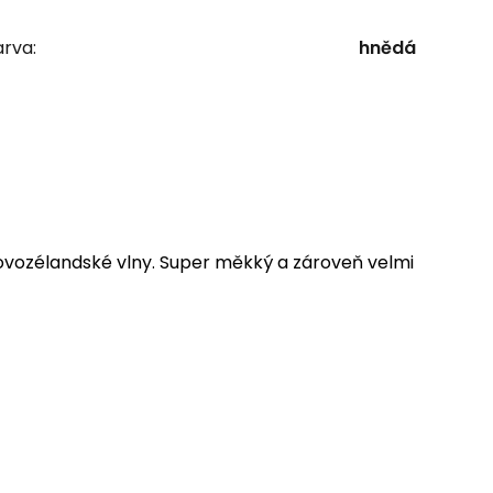
rva:
hnědá
vozélandské vlny. Super měkký a zároveň velmi