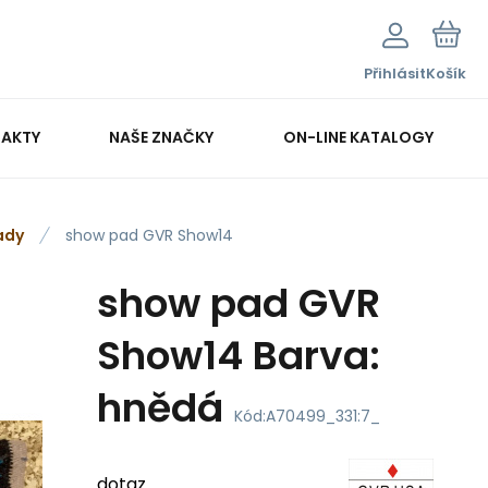
Přihlásit
Košík
AKTY
NAŠE ZNAČKY
ON-LINE KATALOGY
ady
show pad GVR Show14
show pad GVR
Show14 Barva:
hnědá
Kód:
A70499_331:7_
dotaz