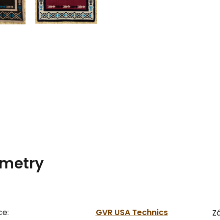
metry
ce:
GVR USA Technics
Zá