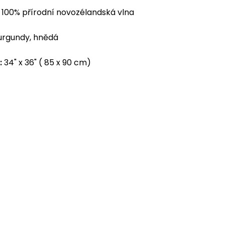
100% přírodní novozélandská vlna
rgundy, hnědá
:
34" x 36" ( 85 x 90 cm)