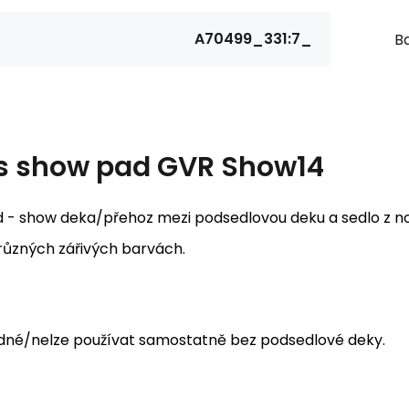
A70499_331:7_
Ba
s
show pad GVR Show14
 - show deka/přehoz mezi podsedlovou deku a sedlo z no
 různých zářivých barvách.
dné/nelze používat samostatně bez podsedlové deky.