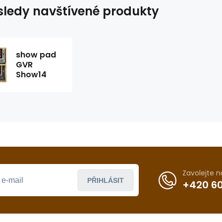
ledy navštívené produkty
show pad
GVR
Show14
Zavolejte 
PŘIHLÁSIT
+420 60