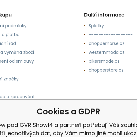
ákupu
Další informace
ní podmínky
Splátky
 a platba
------------------
ční řád
chopperhorse.cz
 a výměna zboží
westernmoda.cz
ení od smlouvy
bikersmode.cz
chopperstore.cz
í značky
ce o zpracování
h údajů
Cookies a GDPR
w pad GVR Show14 a partneři potřebují Váš souhl
ití jednotlivých dat, aby Vám mimo jiné mohli uka