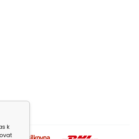
as k
zovat