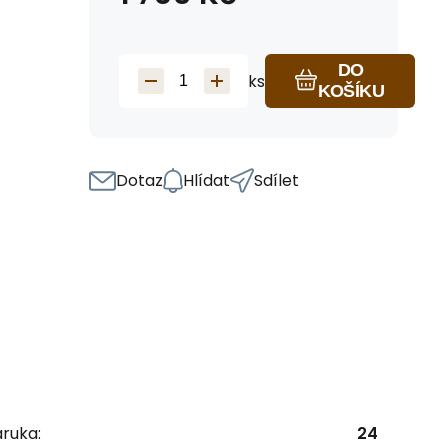
DO
ks
KOŠÍKU
Dotaz
Hlídat
Sdílet
ruka:
24