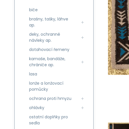
biče
brašny, tašky, láhve
ap.
deky, ochranné
návleky ap.
dotahovací řemeny
kamaše, bandáže,
chrániče ap.
lasa
lonže a lonžovací
pomůcky
ochrana proti hmyzu
ohlávky
ostatní doplňky pro
sedla