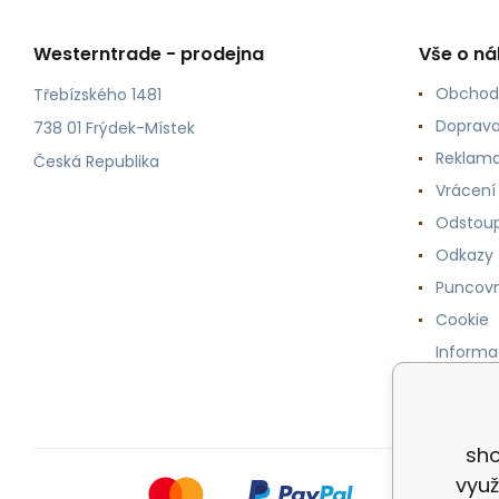
Westerntrade - prodejna
Vše o n
Obchod
Třebízského 1481
Doprava
738 01 Frýdek-Místek
Reklama
Česká Republika
Vrácení
Odstoup
Odkazy
Puncovn
Cookie
Informa
osobníc
sho
využ