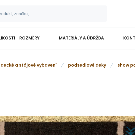
LIKOSTI - ROZMĚRY
MATERIÁLY A ÚDRŽBA
KONT
zdecké a stájové vybavení
podsedlové deky
show p