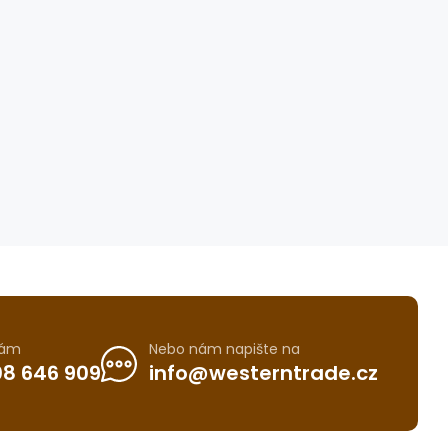
nám
Nebo nám napište na
8 646 909
info@westerntrade.cz