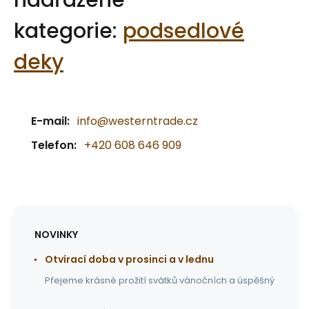
nadřazené
kategorie:
podsedlové
deky
E-mail:
info@westerntrade.cz
Telefon:
+420 608 646 909
NOVINKY
Otvírací doba v prosinci a v lednu
Přejeme krásné prožití svátků vánočních a úspěšný