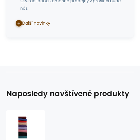
Otvírací doba kamenné prodejny v prosinci bude
nás
Další novinky
Naposledy navštívené produkty
show
pad
GVR
Show-