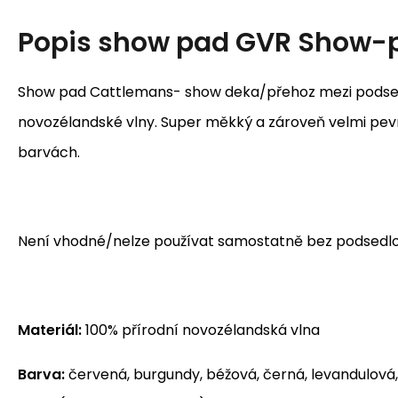
Popis
show pad GVR Show-p
Show pad Cattlemans- show deka/přehoz mezi podsed
novozélandské vlny. Super měkký a zároveň velmi pevn
barvách.
Není vhodné/nelze používat samostatně bez podsedl
Materiál:
100% přírodní novozélandská vlna
Barva:
červená, burgundy, béžová, černá, levandulová,