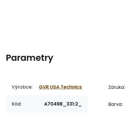
Parametry
Výrobce:
GVR USA Technics
Záruka:
Kód:
A70498_331:2_
Barva: