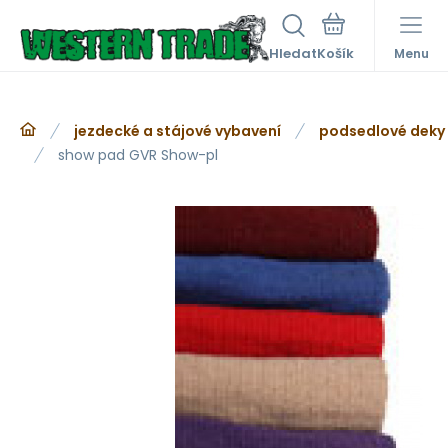
Hledat
Menu
jezdecké a stájové vybavení
podsedlové deky
show pad GVR Show-pl