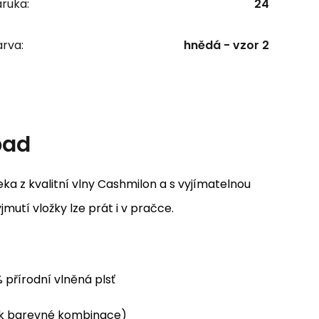
ruka:
24
rva:
hnědá - vzor 2
pad
a z kvalitní vlny Cashmilon a s vyjímatelnou
mutí vložky lze prát i v pračce.
 přírodní vlněná plsť
zek barevné kombinace)