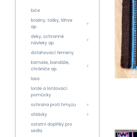
biče
brašny, tašky, láhve
ap.
deky, ochranné
návleky ap.
dotahovací řemeny
kamaše, bandáže,
chrániče ap.
lasa
lonže a lonžovací
pomůcky
ochrana proti hmyzu
ohlávky
ostatní doplňky pro
sedla