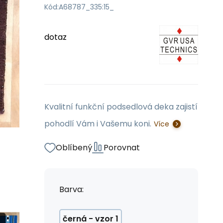
Kód:
A68787_335:15_
dotaz
Kvalitní funkční podsedlová deka zajistí
pohodlí Vám i Vašemu koni.
Více
Oblíbený
Porovnat
Barva:
černá - vzor 1