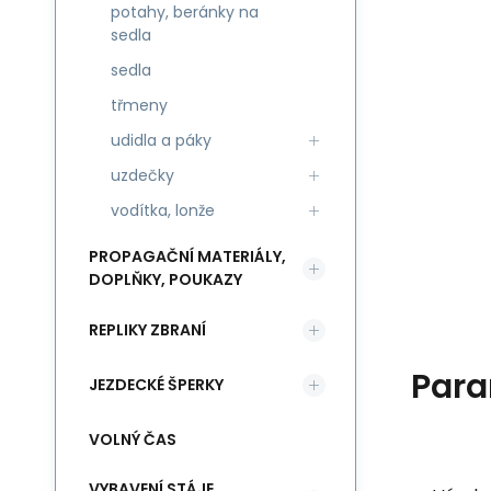
potahy, beránky na
sedla
sedla
třmeny
udidla a páky
uzdečky
vodítka, lonže
PROPAGAČNÍ MATERIÁLY,
DOPLŇKY, POUKAZY
REPLIKY ZBRANÍ
Para
JEZDECKÉ ŠPERKY
VOLNÝ ČAS
VYBAVENÍ STÁJE,