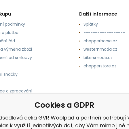
ákupu
Další informace
ní podmínky
Splátky
 a platba
------------------
ční řád
chopperhorse.cz
 a výměna zboží
westernmoda.cz
ení od smlouvy
bikersmode.cz
chopperstore.cz
í značky
ce o zpracování
h údajů
Cookies a GDPR
dsedlová deka GVR Woolpad a partneři potřebují 
las k využití jednotlivých dat, aby Vám mimo jiné 