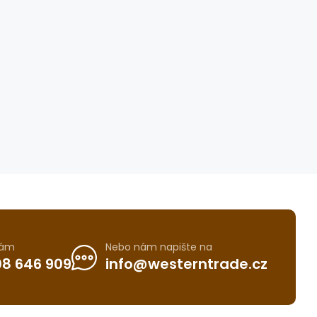
nám
Nebo nám napište na
8 646 909
info@westerntrade.cz