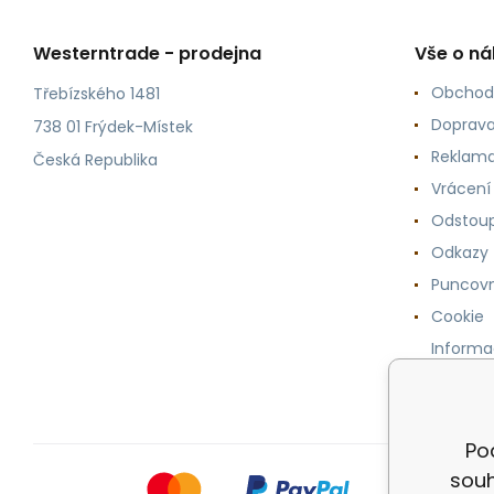
Westerntrade - prodejna
Vše o n
Obchod
Třebízského 1481
Doprava
738 01 Frýdek-Místek
Reklama
Česká Republika
Vrácení
Odstoup
Odkazy
Puncovn
Cookie
Informa
osobníc
Po
souh