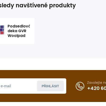
ledy navštívené produkty
Podsedlová
deka GVR
Woolpad
Zavolejte 
PŘIHLÁSIT
+420 60