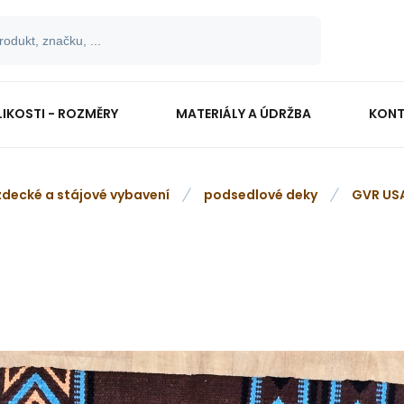
LIKOSTI - ROZMĚRY
MATERIÁLY A ÚDRŽBA
KONT
zdecké a stájové vybavení
podsedlové deky
GVR USA