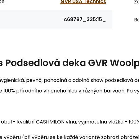
ce:
GVR USA Technics
Zá
A68787_335:15_
Ba
s
Podsedlová deka GVR Wool
hygienická, pevná, pohodlná a odolná show podsedlová dek
e 100% přírodního vlněného filcu v různých barvách. Po vyj
obal - kvalitní CASHMILON vlna, vyjímatelná vložka - 100%
e výběru (při výběru se ke každé variantě zobrazí obrá