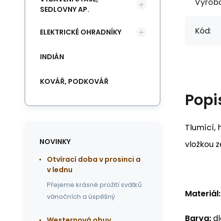
Výrob
SEDLOVNY AP.
Kód:
ELEKTRICKÉ OHRADNÍKY
INDIÁN
KOVÁŘ, PODKOVÁŘ
Popi
Tlumící, 
NOVINKY
vložkou z
Otvírací doba v prosinci a
v lednu
Přejeme krásné prožití svátků
Materiál:
vánočních a úspěšný
Barva:
dl
Westernová obuv