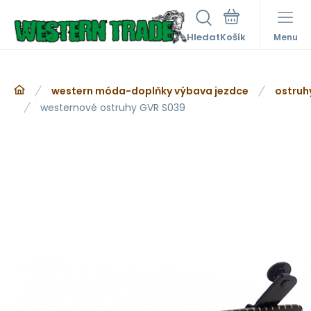
Hledat
Menu
western móda-doplňky výbava jezdce
ostruh
westernové ostruhy GVR S039