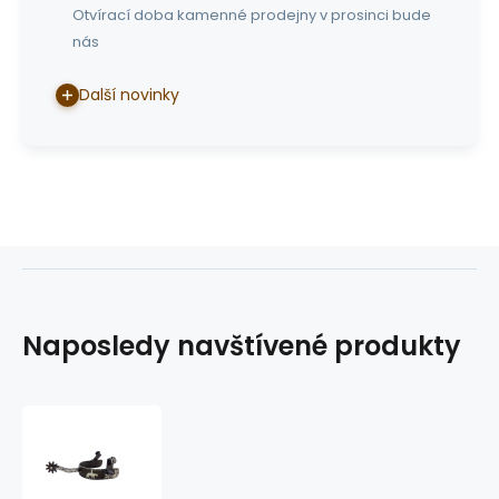
Otvírací doba kamenné prodejny v prosinci bude
nás
Další novinky
Naposledy navštívené produkty
westernové
ostruhy
GVR