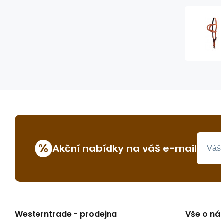
%
Akční nabídky na váš e-mail
Westerntrade - prodejna
Vše o n