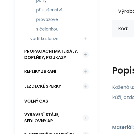
pony
příslušenství
Výrob
provazové
Kód:
s čelenkou
vodítka, lonže
PROPAGAČNÍ MATERIÁLY,
DOPLŇKY, POUKAZY
Popi
REPLIKY ZBRANÍ
JEZDECKÉ ŠPERKY
Kožená u
kůží, ozd
VOLNÝ ČAS
VYBAVENÍ STÁJE,
SEDLOVNY AP.
Materiál: