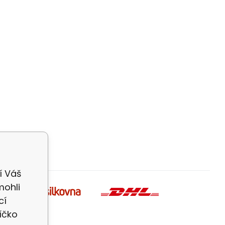
í Váš
mohli
cí
íčko