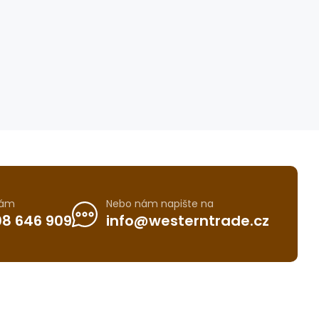
nám
Nebo nám napište na
8 646 909
info@westerntrade.cz