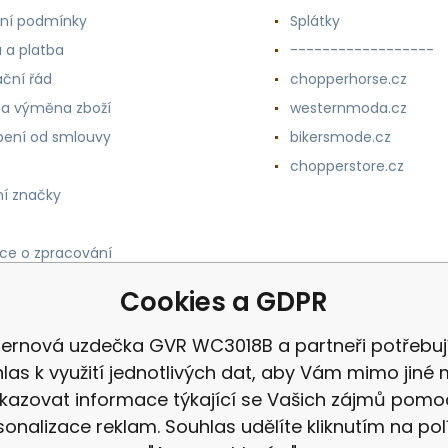
ní podmínky
Splátky
 a platba
------------------
ční řád
chopperhorse.cz
 a výměna zboží
westernmoda.cz
ení od smlouvy
bikersmode.cz
chopperstore.cz
í značky
ce o zpracování
h údajů
Cookies a GDPR
ernová uzdečka GVR WC3018B a partneři potřebuj
las k využití jednotlivých dat, aby Vám mimo jiné 
kazovat informace týkající se Vašich zájmů pomo
sonalizace reklam. Souhlas udělíte kliknutím na pol