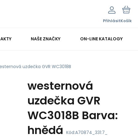
Přihlásit
Košík
AKTY
NAŠE ZNAČKY
ON-LINE KATALOGY
esternová uzdečka GVR WC3018B
westernová
uzdečka GVR
WC3018B Barva:
hnědá
Kód:
A70874_331:7_