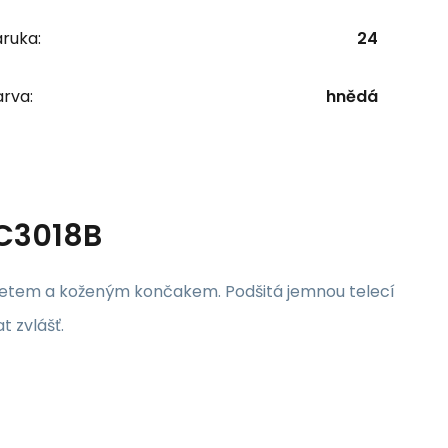
ruka:
24
rva:
hnědá
C3018B
ketem a koženým končakem. Podšitá jemnou telecí
t zvlášť.