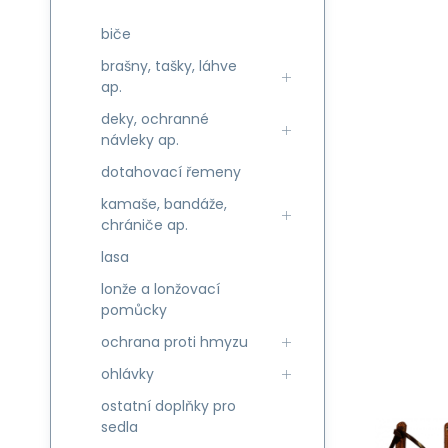
biče
brašny, tašky, láhve
ap.
deky, ochranné
návleky ap.
dotahovací řemeny
kamaše, bandáže,
chrániče ap.
lasa
lonže a lonžovací
pomůcky
ochrana proti hmyzu
ohlávky
ostatní doplňky pro
sedla