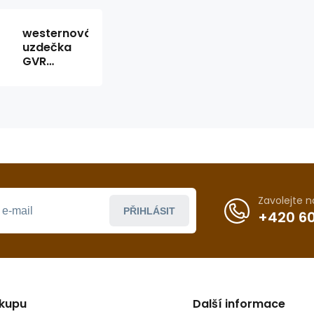
westernová
uzdečka
GVR
WC3018B
Zavolejte 
PŘIHLÁSIT
+420 60
ákupu
Další informace