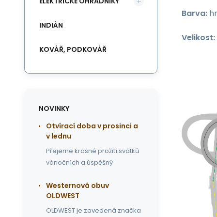
ELEKTRICKÉ OHRADNÍKY
Barva:
hn
INDIÁN
Velikost:
KOVÁŘ, PODKOVÁŘ
NOVINKY
Otvírací doba v prosinci a
v lednu
Přejeme krásné prožití svátků
vánočních a úspěšný
Westernová obuv
OLDWEST
OLDWEST je zavedená značka