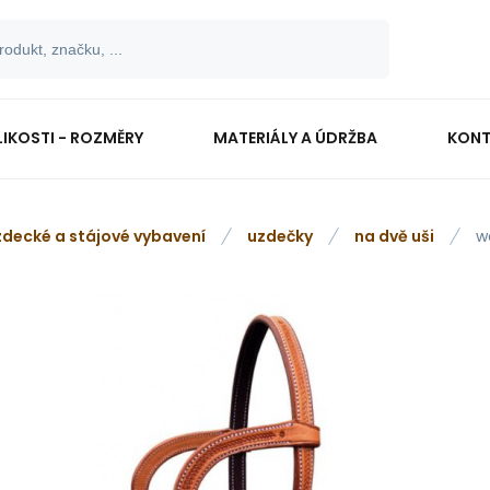
LIKOSTI - ROZMĚRY
MATERIÁLY A ÚDRŽBA
KONT
zdecké a stájové vybavení
uzdečky
na dvě uši
w