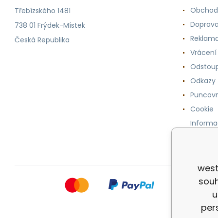
Obchod
Třebízského 1481
Doprava
738 01 Frýdek-Místek
Reklama
Česká Republika
Vrácení
Odstoup
Odkazy
Puncovn
Cookie
Informa
osobníc
west
souh
u
per