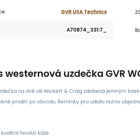
ce:
GVR USA Technics
Zá
A70874_331:7_
Ba
s
westernová uzdečka GVR W
zdečka na dvě uši Wickett & Craig zdobená jemným bas
obné prošití po obvodu. Řemínky pro udidlo nutno objedna
kvalitní hovězí kůže