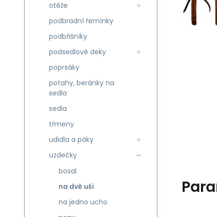
otěže
podbradní řemínky
podbřišníky
podsedlové deky
poprsáky
potahy, beránky na
sedla
sedla
třmeny
udidla a páky
uzdečky
bosal
Para
na dvě uši
na jedno ucho