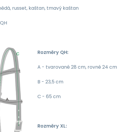
ědá, russet, kaštan, tmavý kaštan
QH
Rozměry QH:
A - tvarované 28 cm, rovné 24 cm
B - 23,5 cm
C - 65 cm
Rozměry XL: