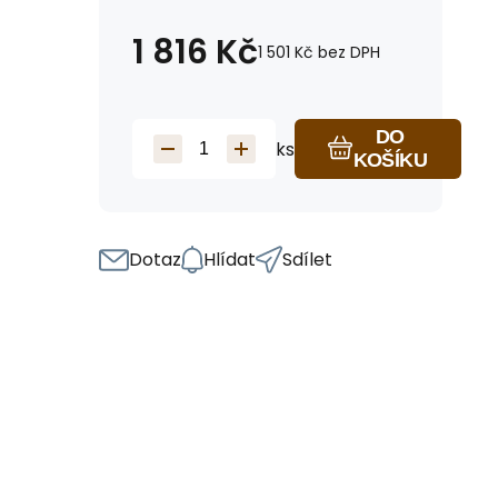
1 816
Kč
1 501
Kč
bez DPH
DO
ks
KOŠÍKU
Dotaz
Hlídat
Sdílet