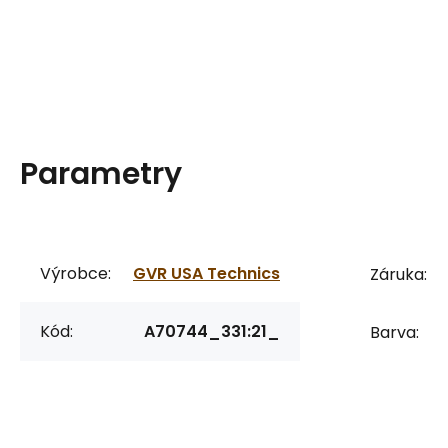
Parametry
Výrobce:
GVR USA Technics
Záruka:
Kód:
A70744_331:21_
Barva: