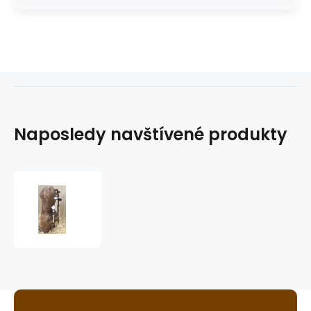
Naposledy navštívené produkty
westernová
uzdečka
GVR
WC3536