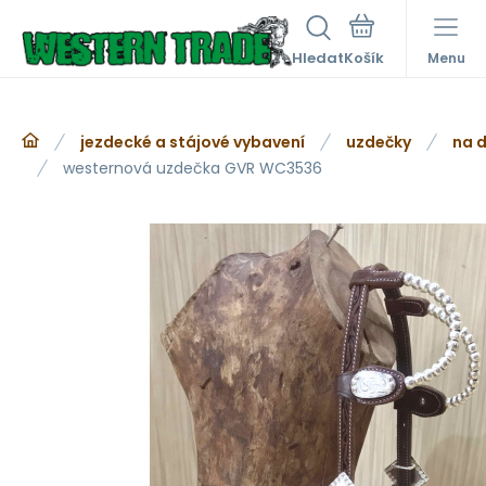
Hledat
Menu
jezdecké a stájové vybavení
uzdečky
na d
westernová uzdečka GVR WC3536