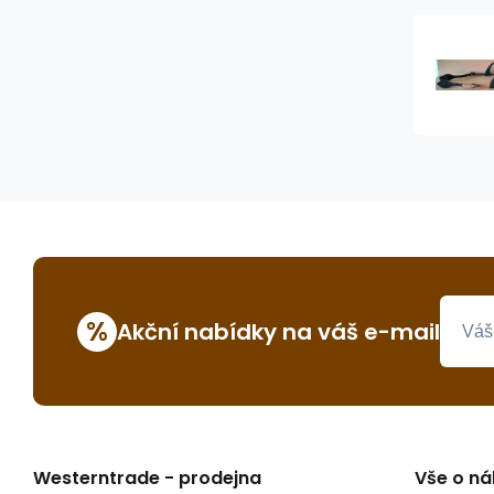
%
Akční nabídky na váš e-mail
Westerntrade - prodejna
Vše o n