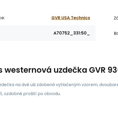
ce:
GVR USA Technics
Zá
A70752_331:50_
Ba
s
westernová uzdečka GVR 9
zdečka na dvě uši zdobená vytlačeným vzorem, dvoubar
ží, ozdobné prošití po obvodu.