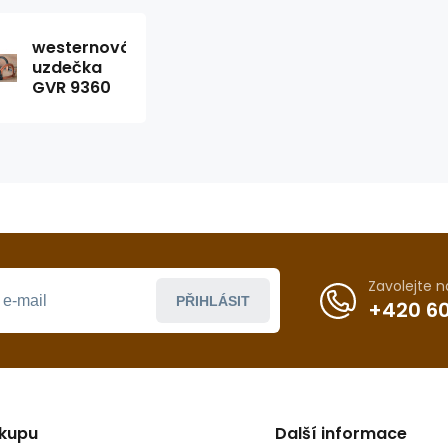
westernová
uzdečka
GVR 9360
Zavolejte 
PŘIHLÁSIT
+420 60
ákupu
Další informace