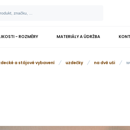
LIKOSTI - ROZMĚRY
MATERIÁLY A ÚDRŽBA
KONT
zdecké a stájové vybavení
uzdečky
na dvě uši
w