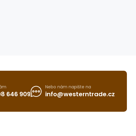
nám
Nebo nám napište na
8 646 909
info@westerntrade.cz