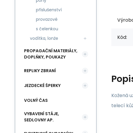
pony
příslušenství
provazové
Výrob
s čelenkou
Kód:
vodítka, lonže
PROPAGAČNÍ MATERIÁLY,
DOPLŇKY, POUKAZY
REPLIKY ZBRANÍ
Popi
JEZDECKÉ ŠPERKY
Kožená u
VOLNÝ ČAS
telecí ků
VYBAVENÍ STÁJE,
SEDLOVNY AP.