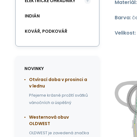
ELEKTRICKÉ OHRADNÍKY
Materiál:
INDIÁN
Barva:
če
KOVÁŘ, PODKOVÁŘ
Velikost:
NOVINKY
Otvírací doba v prosinci a
v lednu
Přejeme krásné prožití svátků
vánočních a úspěšný
Westernová obuv
OLDWEST
OLDWEST je zavedená značka