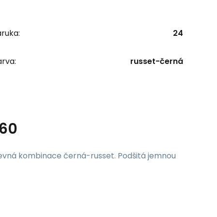
ruka:
24
rva:
russet-černá
360
evná kombinace černá-russet. Podšitá jemnou