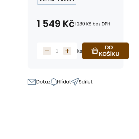
1 549
Kč
1 280
Kč
bez DPH
DO
ks
KOŠÍKU
Dotaz
Hlídat
Sdílet