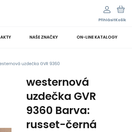
Přihlásit
Košík
AKTY
NAŠE ZNAČKY
ON-LINE KATALOGY
esternová uzdečka GVR 9360
westernová
uzdečka GVR
9360 Barva:
russet-černá