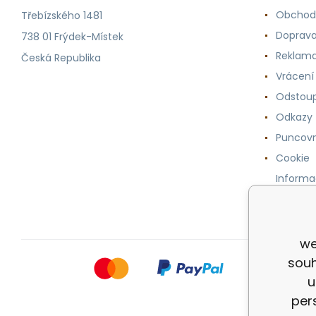
Obchod
Třebízského 1481
Doprava
738 01 Frýdek-Místek
Reklama
Česká Republika
Vrácení
Odstoup
Odkazy
Puncovn
Cookie
Informa
osobníc
we
souh
u
per