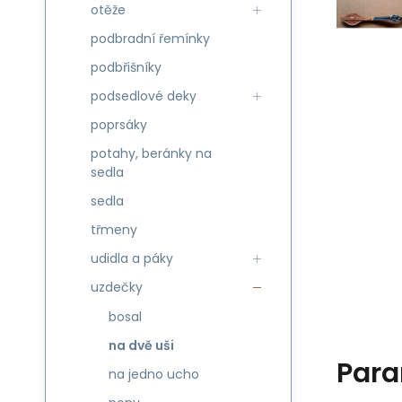
otěže
podbradní řemínky
podbřišníky
podsedlové deky
poprsáky
potahy, beránky na
sedla
sedla
třmeny
udidla a páky
uzdečky
bosal
na dvě uši
Para
na jedno ucho