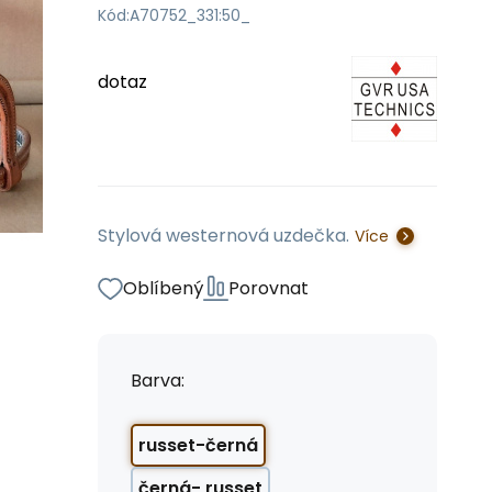
Kód:
A70752_331:50_
dotaz
Stylová westernová uzdečka.
Více
Oblíbený
Porovnat
Barva:
russet-černá
černá- russet