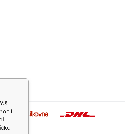
Váš
mohli
cí
íčko