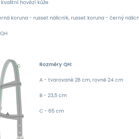
kvalitní hovězí kůže
rná koruna - russet nálicník, russet koruna - černý nálic
QH
Rozměry QH:
A - tvarované 28 cm, rovné 24 cm
B - 23,5 cm
C - 65 cm