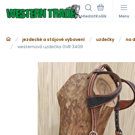
Hledat
Menu
jezdecké a stájové vybavení
uzdečky
na d
westernová uzdečka GVR 3409