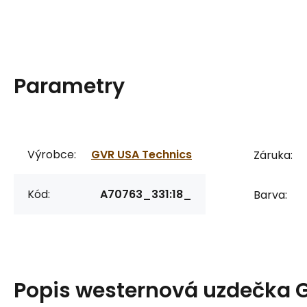
Parametry
Výrobce:
GVR USA Technics
Záruka:
Kód:
A70763_331:18_
Barva:
Popis
westernová uzdečka 