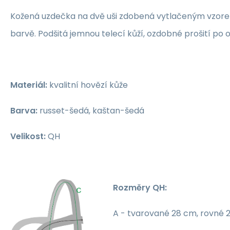
Kožená uzdečka na dvě uši zdobená vytlačeným vzor
barvě. Podšitá jemnou telecí kůží, ozdobné prošití po 
Materiál:
kvalitní hovězí kůže
Barva:
russet-šedá, kaštan-šedá
Velikost:
QH
Rozměry QH:
A - tvarované 28 cm, rovné 