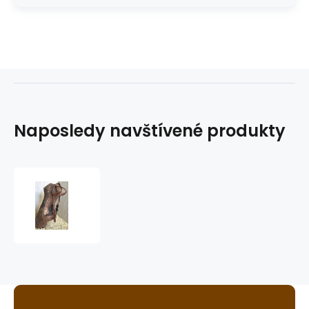
Naposledy navštívené produkty
westernová
uzdečka
GVR
3438