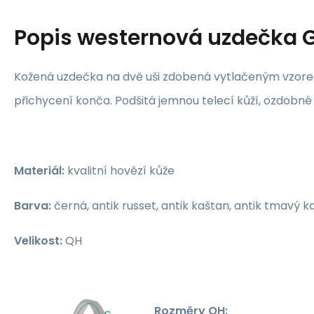
Popis
westernová uzdečka 
Kožená uzdečka na dvě uši zdobená vytlačeným vzore
přichycení konča. Podšitá jemnou telecí kůží, ozdobné
Materiál:
kvalitní hovězí kůže
Barva:
černá, antik russet, antik kaštan, antik tmavý k
Velikost:
QH
Rozměry QH: