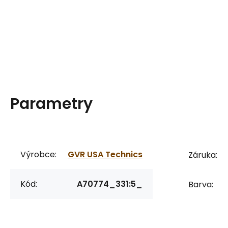
Parametry
Výrobce:
GVR USA Technics
Záruka:
Kód:
A70774_331:5_
Barva: