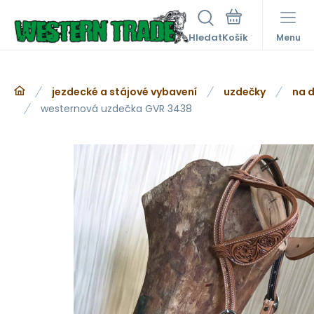
Hledat
Menu
jezdecké a stájové vybavení
uzdečky
na d
westernová uzdečka GVR 3438