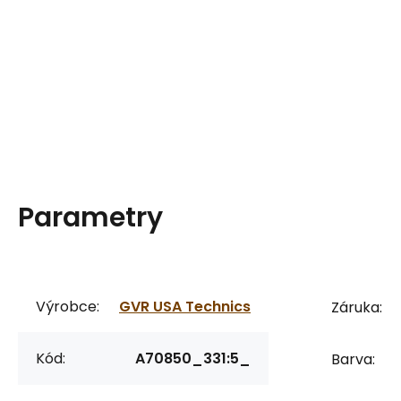
Parametry
Výrobce:
GVR USA Technics
Záruka:
Kód:
A70850_331:5_
Barva: