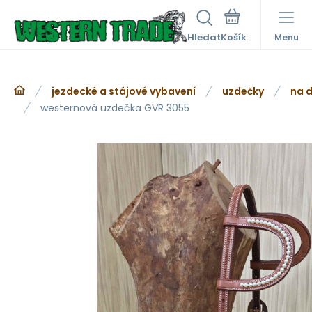
Hledat
Menu
jezdecké a stájové vybavení
uzdečky
na d
westernová uzdečka GVR 3055