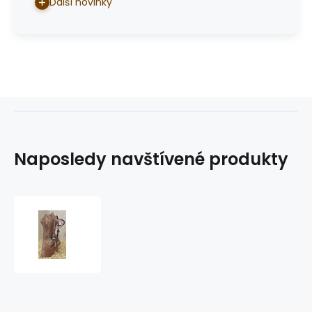
Další novinky
Naposledy navštívené produkty
westernová
uzdečka
GVR
3055