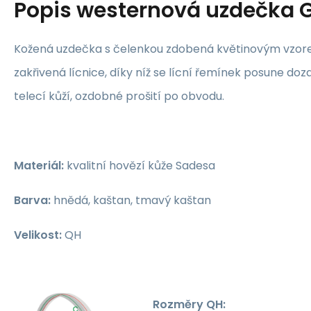
Popis
westernová uzdečka 
Kožená uzdečka s čelenkou zdobená květinovým vzore
zakřivená lícnice, díky níž se lícní řemínek posune do
telecí kůží, ozdobné prošití po obvodu.
Materiál:
kvalitní hovězí kůže Sadesa
Barva:
hnědá, kaštan, tmavý kaštan
Velikost:
QH
Rozměry QH: