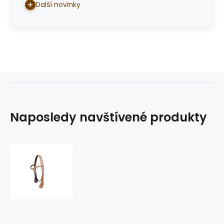
Další novinky
Naposledy navštívené produkty
westernová
uzdečka
GVR
3046