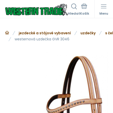
Hledat
Menu
jezdecké a stájové vybavení
uzdečky
s če
westernová uzdečka GVR 3046