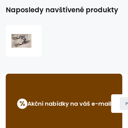
Naposledy navštívené produkty
westernová
páka
GVR
B186
%
Akční nabídky na váš e-mail
P