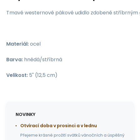
Tmavé westernové pákové udidlo zdobené stříbrným g
Materiál:
ocel
Barva:
hnědá/stříbrná
Velikost:
5" (12,5 cm)
NOVINKY
Otvírací doba v prosinci a v lednu
Přejeme krásné prožití svátků vánočních a úspěšný