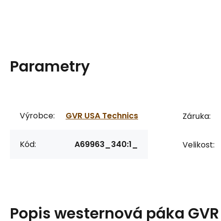
Parametry
Výrobce:
GVR USA Technics
Záruka:
Kód:
A69963_340:1_
Velikost:
Popis
westernová páka GVR