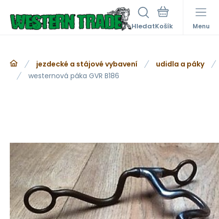
Hledat
Menu
jezdecké a stájové vybavení
udidla a páky
westernová páka GVR B186