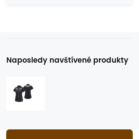
Naposledy navštívené produkty
dámská
westernová
košile
ISABEL