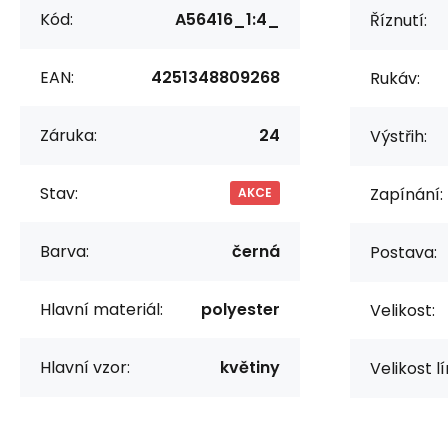
Kód:
A56416_1:4_
Říznutí:
EAN:
4251348809268
Rukáv:
Záruka:
24
Výstřih:
Stav:
Zapínání:
AKCE
Barva:
černá
Postava:
Hlavní materiál:
polyester
Velikost:
Hlavní vzor:
květiny
Velikost l