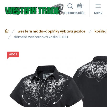
Hledat
Menu
western móda-doplňky výbava jezdce
košile,
dámská westernová košile ISABEL
AKCE