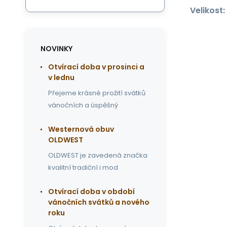
Velikost:
NOVINKY
Otvírací doba v prosinci a
v lednu
Přejeme krásné prožití svátků
vánočních a úspěšný
Westernová obuv
OLDWEST
OLDWEST je zavedená značka
kvalitní tradiční i mod
Otvírací doba v období
vánočních svátků a nového
roku