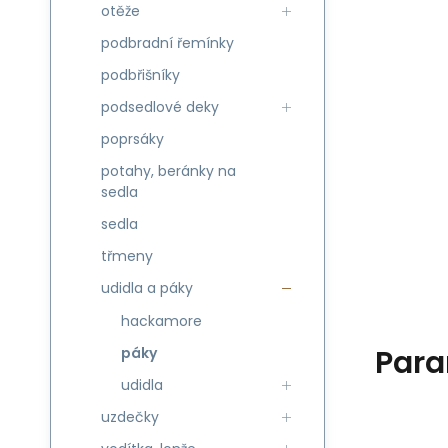
otěže
podbradní řemínky
podbřišníky
podsedlové deky
poprsáky
potahy, beránky na
sedla
sedla
třmeny
udidla a páky
hackamore
Para
páky
udidla
uzdečky