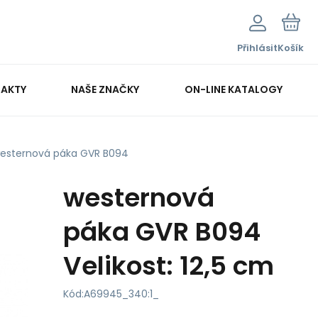
Přihlásit
Košík
AKTY
NAŠE ZNAČKY
ON-LINE KATALOGY
esternová páka GVR B094
westernová
páka GVR B094
Velikost: 12,5 cm
Kód:
A69945_340:1_