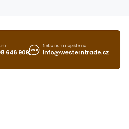
nám
Nebo nám napište na
8 646 909
info@westerntrade.cz