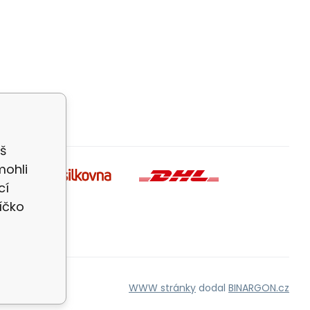
š
mohli
cí
íčko
WWW stránky
dodal
BINARGON.cz