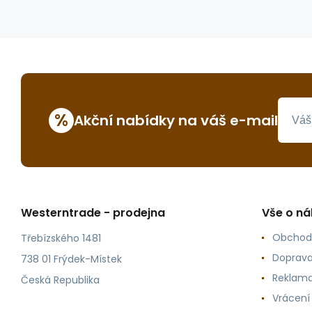
%
Akční nabídky na váš e-mail
Westerntrade - prodejna
Vše o n
Obchod
Třebízského 1481
Doprava
738 01 Frýdek-Místek
Reklama
Česká Republika
Vrácení