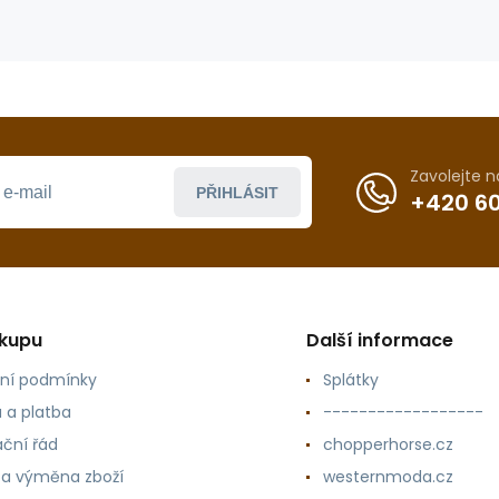
Zavolejte 
PŘIHLÁSIT
+420 60
ákupu
Další informace
ní podmínky
Splátky
 a platba
------------------
ční řád
chopperhorse.cz
 a výměna zboží
westernmoda.cz