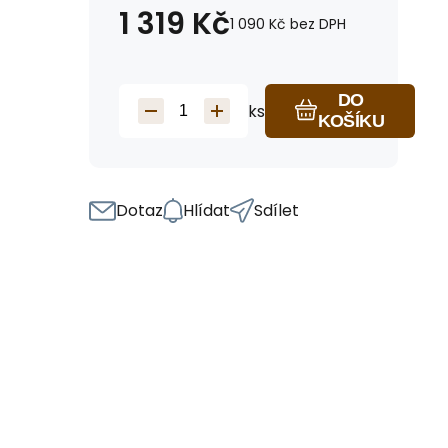
1 319
Kč
1 090
Kč
bez DPH
DO
ks
KOŠÍKU
Dotaz
Hlídat
Sdílet