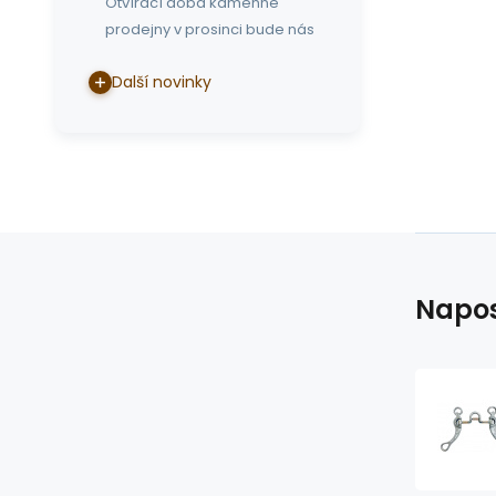
Otvírací doba kamenné
prodejny v prosinci bude nás
Další novinky
Napos