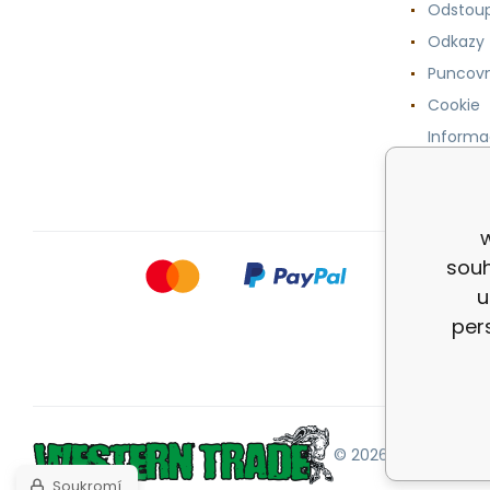
Odstoup
Odkazy
Puncovn
Cookie
Informa
osobníc
souh
u
per
© 2026 |
Mapa strán
Soukromí