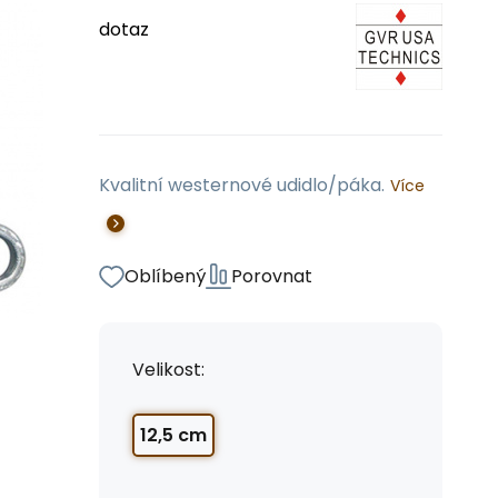
dotaz
Kvalitní westernové udidlo/páka.
Více
Oblíbený
Porovnat
Velikost:
12,5 cm