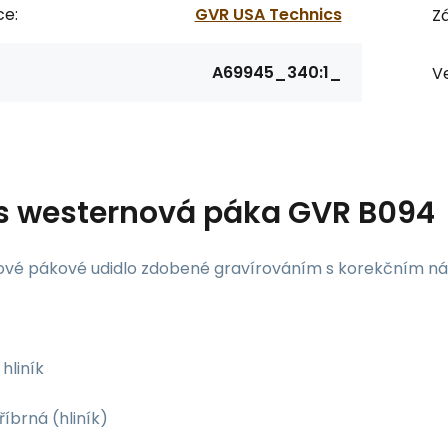
ce:
GVR USA Technics
Zá
A69945_340:1_
Ve
s
westernová páka GVR B094
vé pákové udidlo zdobené gravírováním s korekčním ná
hliník
říbrná (hliník)