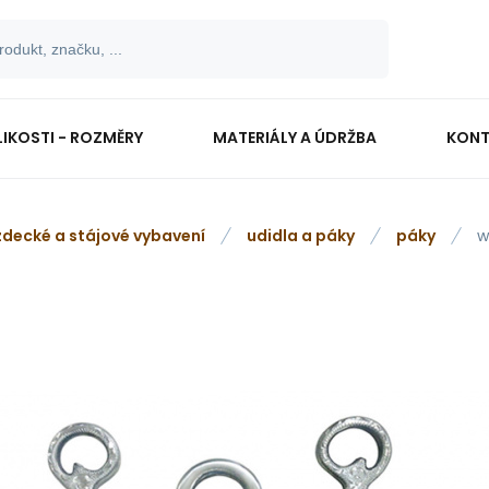
LIKOSTI - ROZMĚRY
MATERIÁLY A ÚDRŽBA
KONT
zdecké a stájové vybavení
udidla a páky
páky
w