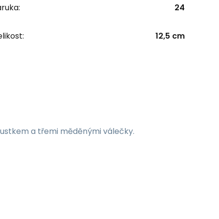
ruka:
24
likost:
12,5 cm
ustkem a třemi měděnými válečky.