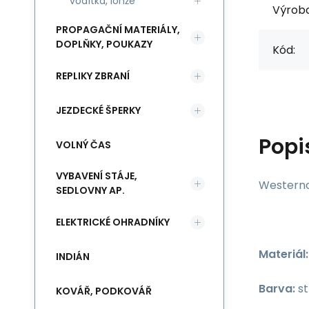
vodítka, lonže
Výrob
PROPAGAČNÍ MATERIÁLY,
DOPLŇKY, POUKAZY
Kód:
REPLIKY ZBRANÍ
JEZDECKÉ ŠPERKY
Popi
VOLNÝ ČAS
VYBAVENÍ STÁJE,
Westerno
SEDLOVNY AP.
ELEKTRICKÉ OHRADNÍKY
Materiál:
INDIÁN
Barva:
st
KOVÁŘ, PODKOVÁŘ