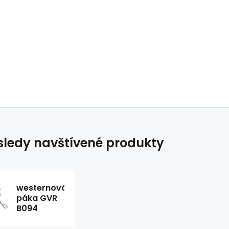
ledy navštívené produkty
westernová
páka GVR
B094