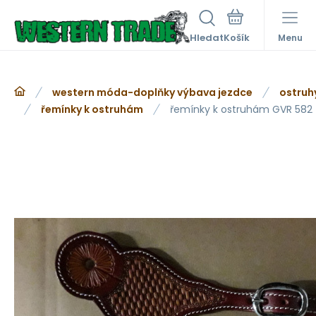
Hledat
Menu
western móda-doplňky výbava jezdce
ostruh
řemínky k ostruhám
řemínky k ostruhám GVR 582