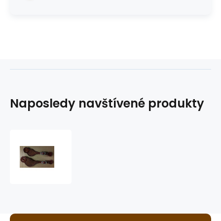
Naposledy navštívené produkty
řemínky
k
ostruhám
GVR
582