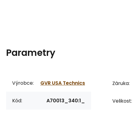
Parametry
Výrobce:
GVR USA Technics
Záruka:
Kód:
A70013_340:1_
Velikost: