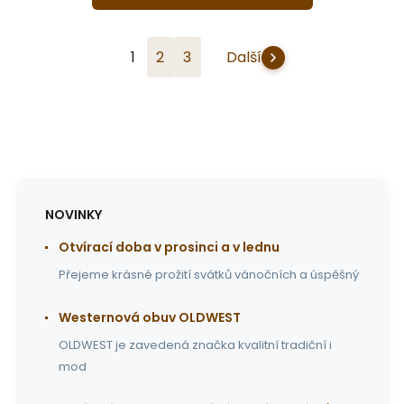
1
2
3
Další
NOVINKY
Otvírací doba v prosinci a v lednu
Přejeme krásné prožití svátků vánočních a úspěšný
Westernová obuv OLDWEST
OLDWEST je zavedená značka kvalitní tradiční i
mod