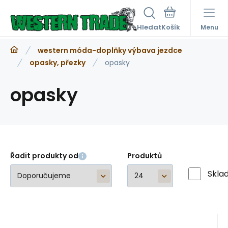
Hledat
Menu
western móda-doplňky výbava jezdce
opasky, přezky
opasky
opasky
Řadit produkty od
Produktů
Skla