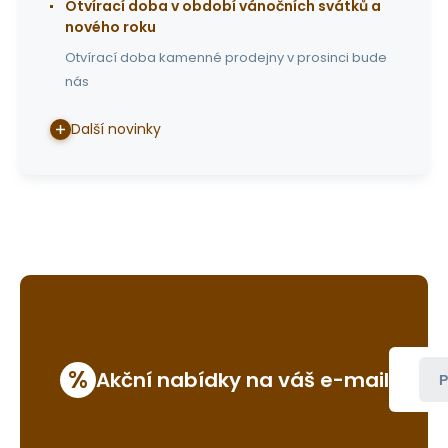
Otvírací doba v období vánočních svátků a
nového roku
Otvírací doba kamenné prodejny v prosinci bude
nás
Další novinky
%
Akční nabídky na váš e-mail
P