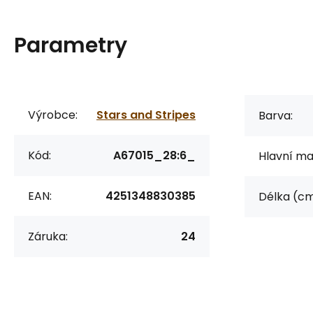
Parametry
Výrobce:
Stars and Stripes
Barva:
Kód:
A67015_28:6_
Hlavní mat
EAN:
4251348830385
Délka (cm
Záruka:
24