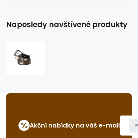
Naposledy navštívené produkty
westernový
opasek
WG-
103
%
Akční nabídky na váš e-mail
P