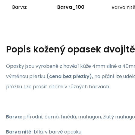
Barva:
Barva_100
Barva nitě
Popis
kožený opasek dvojitě
Opasky jsou vyrobené z hovězí kůže 4mm silné a 40mm 
výměnou přezku
(cena bez přezky),
na přání lze uděl
přezku. Lze prošít nitěmi v různých barvách.
Barva:
přírodní, černá, hnědá, mahagon, žlutý maha
Barva nitě:
bílá, v barvě opasku