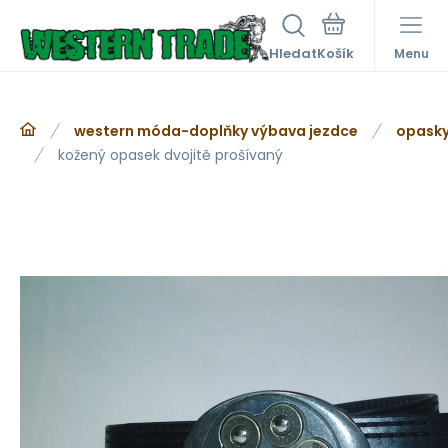
Hledat
Menu
western móda-doplňky výbava jezdce
opasky
kožený opasek dvojitě prošívaný