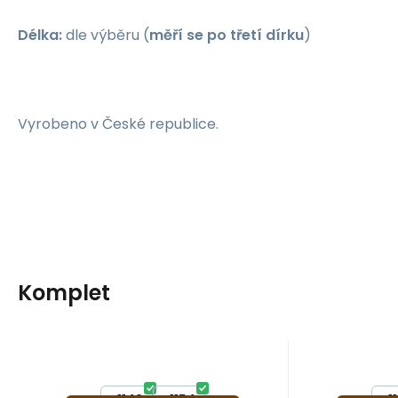
Délka:
dle výběru (
měří se po třetí dírku
)
Vyrobeno v České republice.
Komplet
EAN:
Kód:
F 1148-1155
A29430
EA
K
Skladem
6
ks
S
Záruka
299
24 měsíců
Kč
Zár