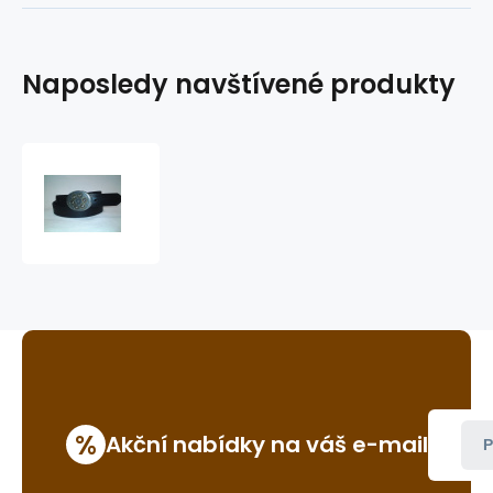
Naposledy navštívené produkty
kožený
opasek
dvojitě
prošívaný
%
Akční nabídky na váš e-mail
P