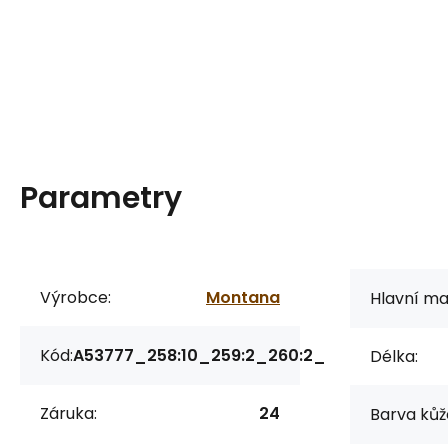
Parametry
Výrobce:
Montana
Hlavní mat
Kód:
A53777_258:10_259:2_260:2_
Délka:
Záruka:
24
Barva kůž