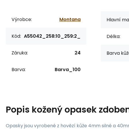
Výrobce:
Montana
Hlavní mat
Kód:
A55042_258:10_259:2_
Délka:
Záruka:
24
Barva kůž
Barva:
Barva_100
Popis
kožený opasek zdoben
Opasky jsou vyrobené z hovězí kůže 4mm silné a 40mm 