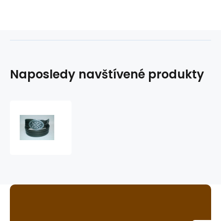
Naposledy navštívené produkty
kožený
opasek
zdobený
3