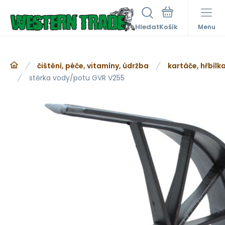
Hledat
Menu
čištění, péče, vitamíny, údržba
kartáče, hřbílka
stěrka vody/potu GVR V255