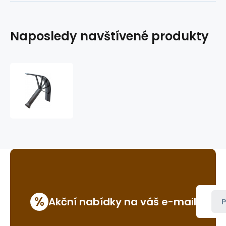
Naposledy navštívené produkty
stěrka
vody/potu
GVR
V255
%
Akční nabídky na váš e-mail
P