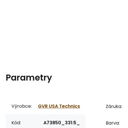
Parametry
Výrobce:
GVR USA Technics
Záruka:
Kód:
A73850_331:5_
Barva: