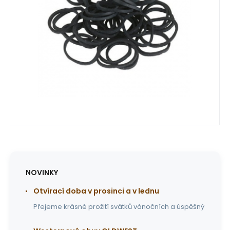
Oblíbený
Porovnat
NOVINKY
Otvírací doba v prosinci a v lednu
Přejeme krásné prožití svátků vánočních a úspěšný