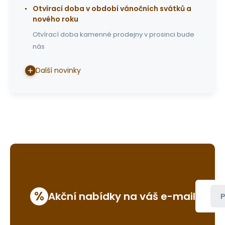
Otvírací doba v období vánočních svátků a
nového roku
Otvírací doba kamenné prodejny v prosinci bude
nás
Další novinky
%
Akční nabídky na váš e-mail
P