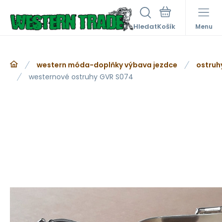
Hledat
Menu
western móda-doplňky výbava jezdce
ostruh
westernové ostruhy GVR S074