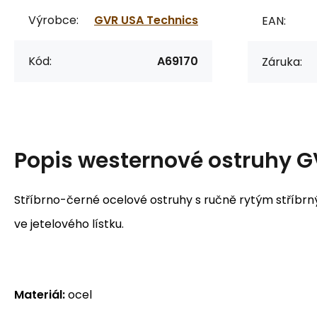
Výrobce:
GVR USA Technics
EAN:
Kód:
A69170
Záruka:
Popis
westernové ostruhy G
Stříbrno-černé ocelové ostruhy s ručně rytým stříbr
ve jetelového lístku.
Materiál:
ocel