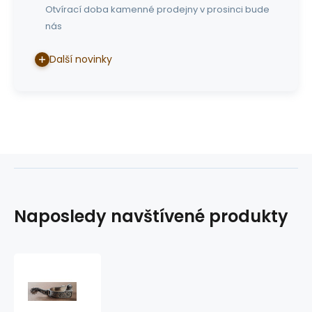
Otvírací doba kamenné prodejny v prosinci bude
nás
Další novinky
Naposledy navštívené produkty
westernové
ostruhy
GVR