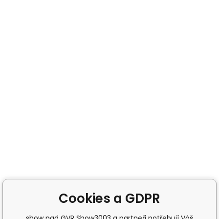
Cookies a GDPR
show pad GVR Show3003 a partneři potřebují Váš