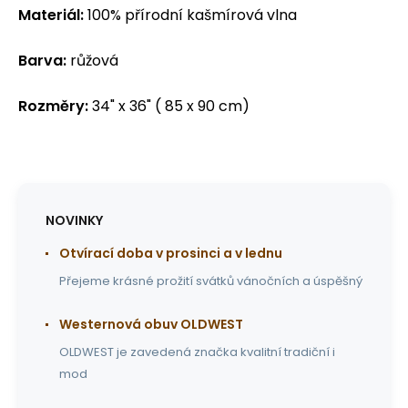
Materiál:
100% přírodní kašmírová vlna
Barva:
růžová
Rozměry:
34" x 36" ( 85 x 90 cm)
NOVINKY
Otvírací doba v prosinci a v lednu
Přejeme krásné prožití svátků vánočních a úspěšný
Westernová obuv OLDWEST
OLDWEST je zavedená značka kvalitní tradiční i
mod