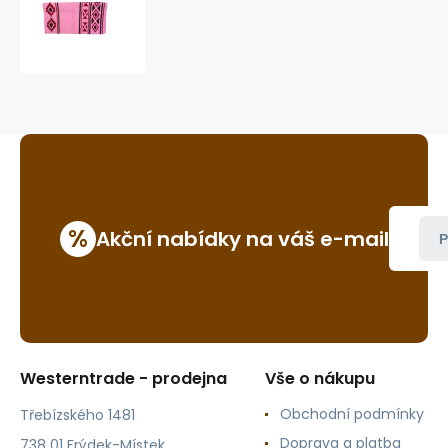
pad
GVR
Show3003
%
Akční nabídky na váš e-mail
P
Westerntrade - prodejna
Vše o nákupu
Obchodní podmínky
Třebízského 1481
Doprava a platba
738 01 Frýdek-Místek