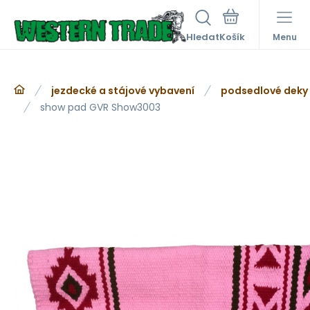
Hledat
Menu
jezdecké a stájové vybavení
podsedlové deky
show pad GVR Show3003