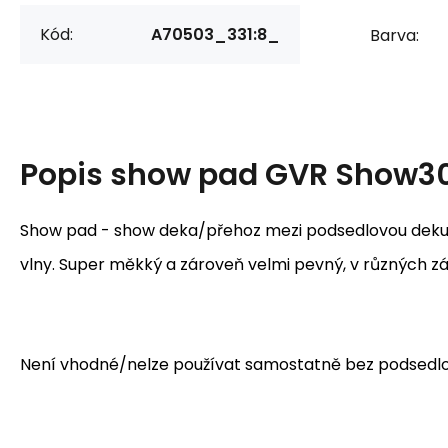
Kód:
A70503_331:8_
Barva:
Popis
show pad GVR Show3
Show pad - show deka/přehoz mezi podsedlovou deku 
vlny. Super měkký a zároveň velmi pevný, v různých z
Není vhodné/nelze používat samostatně bez podsedl