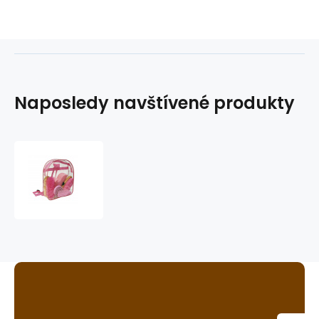
Naposledy navštívené produkty
sada
potřeb
na
čištění
horze