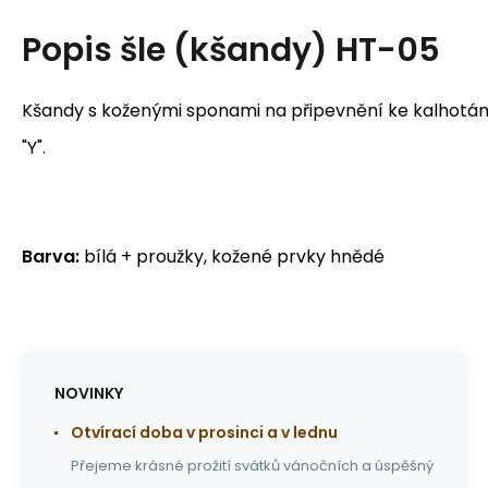
Popis
šle (kšandy) HT-05
Kšandy s koženými sponami na připevnění ke kalhotá
"Y".
Barva:
bílá + proužky, kožené prvky hnědé
NOVINKY
Otvírací doba v prosinci a v lednu
Přejeme krásné prožití svátků vánočních a úspěšný