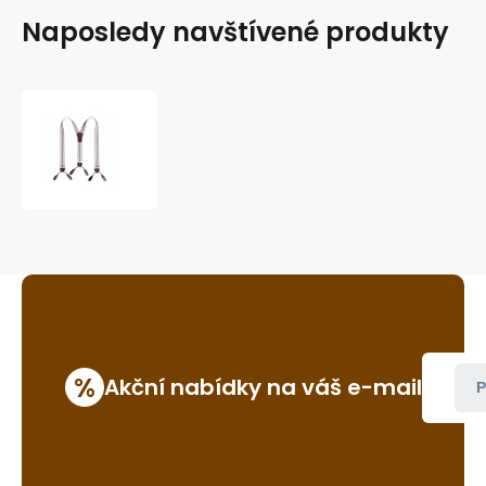
Naposledy navštívené produkty
šle
(kšandy)
HT-
05
%
Akční nabídky na váš e-mail
P