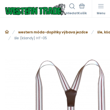
Hledat
Menu
western móda-doplňky výbava jezdce
šle, kš
šle (kšandy) HT-05