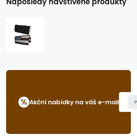
Naposledy navštívené produkty
Podsedlová
deka
GVR
Showpad
with
fleece
%
Akční nabídky na váš e-mail
P