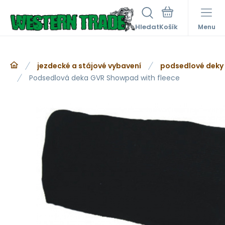
Hledat
Menu
jezdecké a stájové vybavení
podsedlové deky
Podsedlová deka GVR Showpad with fleece