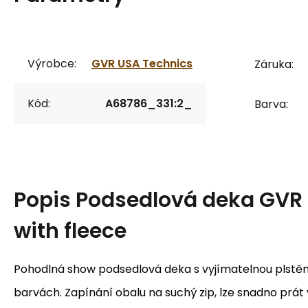
Výrobce:
GVR USA Technics
Záruka:
Kód:
A68786_331:2_
Barva:
Popis
Podsedlová deka GVR
with fleece
Pohodlná show podsedlová deka s vyjímatelnou plstěn
barvách. Zapínání obalu na suchý zip, lze snadno prát